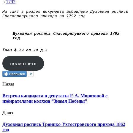
в
1792
На сайт в раздел документы добавлена Духовная роспись 
Спасоприлуцкого прихода за 1792 год
Духовная роспись Спасоприлуцкого прихода 1792 
год
ГААО ф.29 оп.29 д.2
посмотреть
Нравится
2
Назад
Встреча кандидата в депутаты Е.А. Морозовой с
избирателями колхоза “Знамя Победы”
Далее
Духовная роспись Троицко-Ухтостровского прихода 1862
год