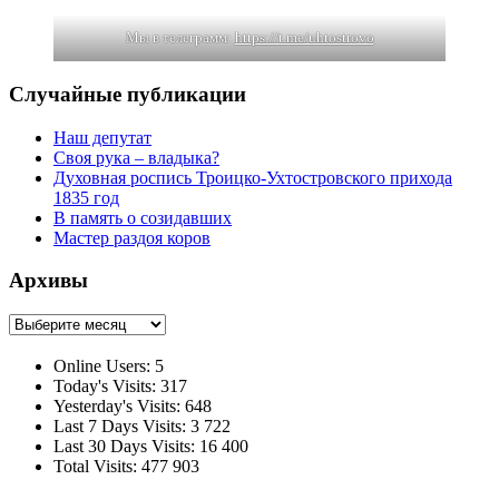
Мы в телеграмм:
https://t.me/uhtostrovo
Случайные публикации
Наш депутат
Своя рука – владыка?
Духовная роспись Троицко-Ухтостровского прихода
1835 год
В память о созидавших
Мастер раздоя коров
Архивы
Архивы
Online Users:
5
Today's Visits:
317
Yesterday's Visits:
648
Last 7 Days Visits:
3 722
Last 30 Days Visits:
16 400
Total Visits:
477 903