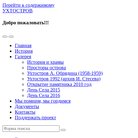
Перейти к содержимому
УХТОСТРОВ
Добро пожаловать!!!
Переключить
Переключить
мобильное
поле
Главная
меню
поиска
История
Галерея
История и храмы
Просторы острова
Ухтостров А. Обрядина (1958-1959)
Ухтостров 1992 (архив И. Стесева)
Открытие памятника 2010 год
День Села 2015
День Села 2016
Мы помним, мы гордимся
Документы
Контакты
Поддержать проект
Поиск