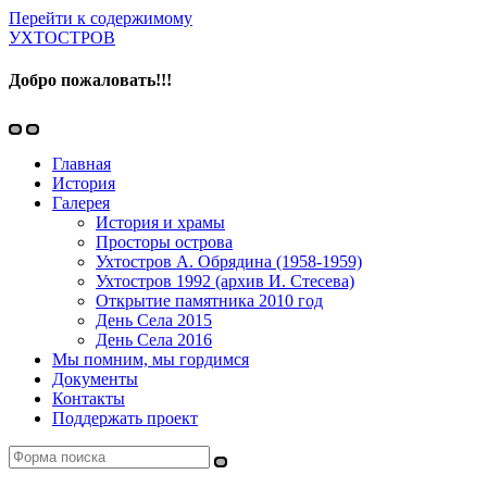
Перейти к содержимому
УХТОСТРОВ
Добро пожаловать!!!
Переключить
Переключить
мобильное
поле
Главная
меню
поиска
История
Галерея
История и храмы
Просторы острова
Ухтостров А. Обрядина (1958-1959)
Ухтостров 1992 (архив И. Стесева)
Открытие памятника 2010 год
День Села 2015
День Села 2016
Мы помним, мы гордимся
Документы
Контакты
Поддержать проект
Поиск