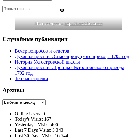
Поиск
Мы в телеграмм:
https://t.me/uhtostrovo
Случайные публикации
Вечер вопросов и ответов
Духовная роспись Спасоприлуцкого прихода 1792 год
История Ухтостровской школы
Духовная роспись Троицко-Ухтостровского прихода
1792 год
Теплые строчки
Архивы
Архивы
Online Users:
0
Today's Visits:
167
Yesterday's Visits:
400
Last 7 Days Visits:
3 343
Last 30 Days Visits:
16 544