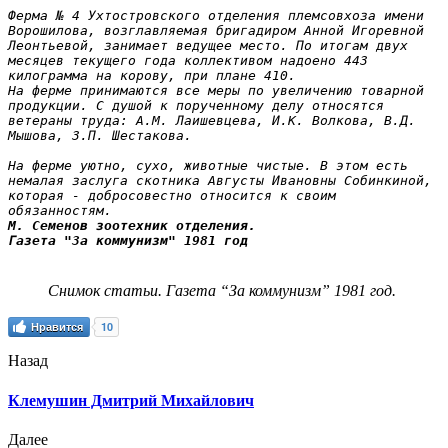
Ферма № 4 Ухтостровского отделения племсовхоза имени 
Ворошилова, возглавляемая бригадиром Анной Игоревной 
Леонтьевой, занимает ведущее место. По итогам двух 
месяцев текущего года коллективом надоено 443 
килограмма на корову, при плане 410.

На ферме принимаются все меры по увеличению товарной 
продукции. С душой к порученному делу относятся 
ветераны труда: А.М. Лаишевцева, И.К. Волкова, В.Д. 
Мышова, 3.П. Шестакова.

На ферме уютно, сухо, животные чистые. В этом есть 
немалая заслуга скотника Августы Ивановны Собинкиной, 
которая - добросовестно относится к своим 
обязанностям.
М. Семенов зоотехник отделения.

Газета "За коммунизм" 1981 год
Снимок статьи. Газета “За коммунизм” 1981 год.
Нравится
10
Назад
Клемушин Дмитрий Михайлович
Далее