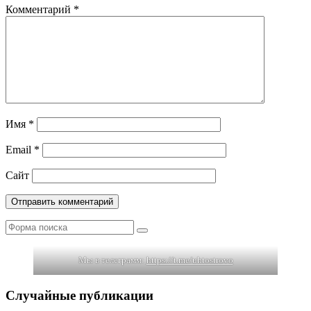
Комментарий
*
Имя
*
Email
*
Сайт
Поиск
Мы в телеграмм:
https://t.me/uhtostrovo
Случайные публикации