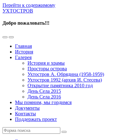
Перейти к содержимому
УХТОСТРОВ
Добро пожаловать!!!
Переключить
Переключить
мобильное
поле
Главная
меню
поиска
История
Галерея
История и храмы
Просторы острова
Ухтостров А. Обрядина (1958-1959)
Ухтостров 1992 (архив И. Стесева)
Открытие памятника 2010 год
День Села 2015
День Села 2016
Мы помним, мы гордимся
Документы
Контакты
Поддержать проект
Поиск