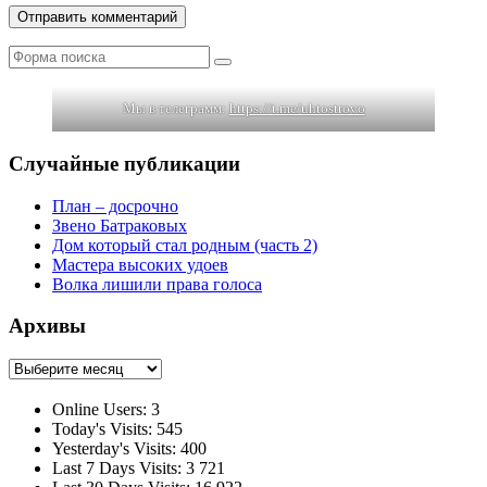
Поиск
Мы в телеграмм:
https://t.me/uhtostrovo
Случайные публикации
План – досрочно
Звено Батраковых
Дом который стал родным (часть 2)
Мастера высоких удоев
Волка лишили права голоса
Архивы
Архивы
Online Users:
3
Today's Visits:
545
Yesterday's Visits:
400
Last 7 Days Visits:
3 721