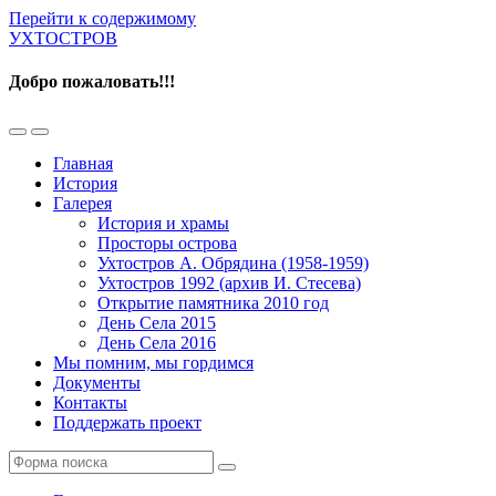
Перейти к содержимому
УХТОСТРОВ
Добро пожаловать!!!
Переключить
Переключить
мобильное
поле
Главная
меню
поиска
История
Галерея
История и храмы
Просторы острова
Ухтостров А. Обрядина (1958-1959)
Ухтостров 1992 (архив И. Стесева)
Открытие памятника 2010 год
День Села 2015
День Села 2016
Мы помним, мы гордимся
Документы
Контакты
Поддержать проект
Поиск