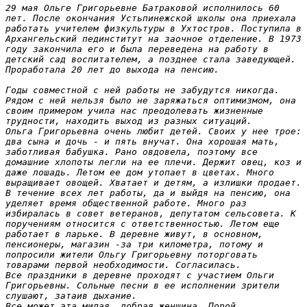
29 мая Ольге Григорьевне Батраковой исполнилось 60 
лет. После окончания Устьпинежской школы она приехала 
работать учителем физкультуры в Ухтостров. Поступила в 
Архангельский пединститут на заочное отделение. В 1973 
году закончила его и была переведена на работу в 
детский сад воспитателем, а позднее стала заведующей. 
Проработала 20 лет до выхода на пенсию.

Годы совместной с ней работы не забудутся никогда. 
Рядом с ней нельзя было не заряжаться оптимизмом, она 
своим примером учила нас преодолевать жизненные 
трудности, находить выход из разных ситуаций.

Ольга Григорьевна очень любит детей. Своих у нее трое: 
два сына и дочь - и пять внучат. Она хорошая мать, 
заботливая бабушка. Рано овдовела, поэтому все 
домашние хлопоты легли на ее плечи. Держит овец, коз и 
даже лошадь. Летом ее дом утопает в цветах. Много 
выращивает овощей. Хватает и детям, а излишки продает.

В течение всех лет работы, да и выйдя на пенсию, она 
уделяет время общественной работе. Много раз 
избиралась в совет ветеранов, депутатом сельсовета. К 
поручениям относится с ответственностью. Летом еще 
работает в ларьке. В деревне живут, в основном, 
пенсионеры, магазин -за три километра, потому и 
попросили жители Ольгу Григорьевну поторговать 
товарами первой необходимости. Согласилась.

Все праздники в деревне проходят с участием Ольги 
Григорьевны. Сольные песни в ее исполнении зрители 
слушают, затаив дыхание.

Все может эта милая, добрая женщина. Порой 