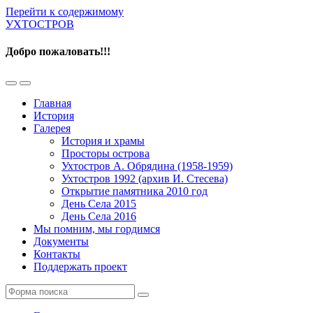
Перейти к содержимому
УХТОСТРОВ
Добро пожаловать!!!
Переключить
Переключить
мобильное
поле
Главная
меню
поиска
История
Галерея
История и храмы
Просторы острова
Ухтостров А. Обрядина (1958-1959)
Ухтостров 1992 (архив И. Стесева)
Открытие памятника 2010 год
День Села 2015
День Села 2016
Мы помним, мы гордимся
Документы
Контакты
Поддержать проект
Поиск