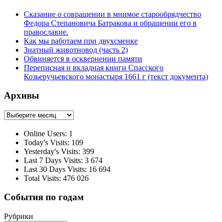
Сказание о совращении в мнимое старообрядчество
Федора Степановича Батракова и обращении его в
православие.
Как мы работаем при двухсменке
Знатный животновод (часть 2)
Обвиняется в осквернении памяти
Переписная и вкладная книги Спасского
Козьеручьевского монастыря 1661 г (текст документа)
Архивы
Архивы
Online Users:
1
Today's Visits:
109
Yesterday's Visits:
399
Last 7 Days Visits:
3 674
Last 30 Days Visits:
16 694
Total Visits:
476 026
События по годам
Рубрики