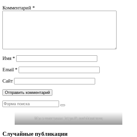
Комментарий
*
Имя
*
Email
*
Сайт
Поиск
Мы в телеграмм:
https://t.me/uhtostrovo
Случайные публикации