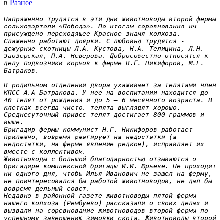
в
Разное
Напряженно трудятся в эти дни животноводы второй фермы 
сельхозартели «Победа». По итогам соревнования им 
присуждено переходящее Красное знамя колхоза.

Слаженно работают доярки. С любовью трудятся - 
дежурные скотницы Л.А. Кустова, Н.А. Телицина, Л.Н. 
Заозерская, П.А. Неверова. Добросовестно относятся к 
делу подвозчики кормов к ферме В.Г. Никифоров, М.Е. 
Батраков.

В родильном отделении двора ухаживает за телятами член 
КПСС А.А Батракова. У нее на воспитании находится до 
40 телят от рождения и до 5 — 6 месячного возраста. В 
клетках всегда чисто, телята выглядят хорошо. 
Среднесуточный привес телят достигает 800 граммов и 
выше.

Бригадир фермы коммунист Н.Г. Никифоров работает 
прилежно, вовремя реагирует на недостатки (а 
недостатки, на ферме явление редкое), исправляет их 
вместе с коллективом.

Животноводы с большой благодарностью отзываются о 
бригадире комплексной бригады И.И. Юрьеве. Не проходит 
ни одного дня, чтобы Илья Иванович не зашел на ферму, 
не поинтересовался бы работой животноводов, не дал бы 
вовремя дельный совет.

Недавно в районной газете животноводы пятой фермы 
нашего колхоза (Рембуево) рассказали о своих делах и 
вызвали на соревнование животноводов второй фермы по 
успешному завершению зимовки скота. Животноводы второй 