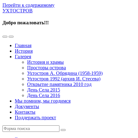
Перейти к содержимому
УХТОСТРОВ
Добро пожаловать!!!
Переключить
Переключить
мобильное
поле
Главная
меню
поиска
История
Галерея
История и храмы
Просторы острова
Ухтостров А. Обрядина (1958-1959)
Ухтостров 1992 (архив И. Стесева)
Открытие памятника 2010 год
День Села 2015
День Села 2016
Мы помним, мы гордимся
Документы
Контакты
Поддержать проект
Поиск