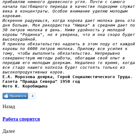
прибавляю немного древесного угля. Почти с самого 
начала пастбищного периода в качестве подкорми служат 
вика в концентраты. Особое внимание уделяю молодым 
коровам.

Искренне радуешься, когда корова дает молока день ото 
дня больше. Моя рекордистка "Нюшка" в среднем дает по 
30 литров молока в день. Ниже удойность у молодой 
коровы "Родинка", но я уверена, что и она скоро будет 
высокоудойной.

Я приняла обязательство надоить в этом поду от каждой 
коровы по 6000 литров молока. Приложу все усилия к 
тому, чтобы выполнить обязательство. Непрерывно 
совершенствую методы работы, обогащаю свой опыт в 
передаю его молодым дояркам. Недалеко то время, когда 
все стадо нашего колхоза будет состоять только из 
высокопродуктивных коров.
Е.А. Морозова доярка, Герой Социалистического Труда.

Газета "Правда Севера" 1950 год
Фото К. Коробицына
Нравится
4
Назад
Работа спорится
Далее