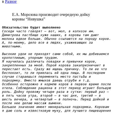
в
Разное
Е.А. Морозова производит очередную дойку
коровы “Нивушка”
Обязательство будет выполнено
Соседи часто говорят — вот, мол, в колхозе им. 
Димитрова пастбище хуже наших, в коровы там дают 
молока вдвое больше. Обычно ссылаются на породу коров. 
А, по-моему, дело все в людях, ухаживающих за 
животными.

Высокие удои не приходят сами собой, их мы добиваемся 
кропотливым, упорным трудом.

Я научилась различать повадки и привычки коров, 
закрепленных за мной. Порой корова закапризничает в 
перестает есть. Сразу же ищешь причину. То ли ее что 
беспокоит, то ли приелась ей одна пища. В последнем 
случае стараешься переменить место пастьбы и 
подкормку. Вместо жмыхов даешь отруби и т.д.

Особенно осторожно я кормлю коров в первое время после 
отела. Соблюдение рациона в этот период играет большую 
роль. Дойку провожу четыре раза в сутки: первый раз — 
в пять часов утра, второй — в час дня, третий — в 
шесть вечера, а четвертый — в полночь. Перед дойкой и 
после нее делаю массаж вымени.

Большое значение имеет минеральная подкормка. Коровам 
я даю соль и известковую муку, для лучшего пищеварения 