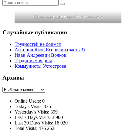
Поиск
Мы в телеграмм:
https://t.me/uhtostrovo
Случайные публикации
Трудностей не боимся
Антонов Яков Егорович (часть 3)
Иван Андреевич Волков
Традициям верны
Коммунисты Ухтострова
Архивы
Архивы
Online Users:
0
Today's Visits:
335
Yesterday's Visits:
399
Last 7 Days Visits:
3 900
Last 30 Days Visits:
16 920
Total Visits:
476 252