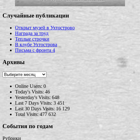
Случайные публикации
Открыт музей в Ухтострово
Награда за труд
Теплые строчки
В клубе Ухтострова
Письма с фронта 4
Архивы
Архивы
Online Users:
0
Today's Visits:
46
Yesterday's Visits:
648
Last 7 Days Visits:
3 451
Last 30 Days Visits:
16 129
Total Visits:
477 632
События по годам
Рубрики