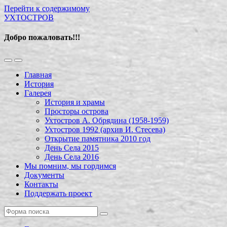
Перейти к содержимому
УХТОСТРОВ
Добро пожаловать!!!
Переключить
Переключить
мобильное
поле
Главная
меню
поиска
История
Галерея
История и храмы
Просторы острова
Ухтостров А. Обрядина (1958-1959)
Ухтостров 1992 (архив И. Стесева)
Открытие памятника 2010 год
День Села 2015
День Села 2016
Мы помним, мы гордимся
Документы
Контакты
Поддержать проект
Поиск