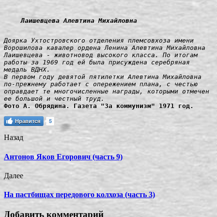
Лаишевцева Алевтина Михайловна
Доярка Ухтостровского отделения племсовхоза имени 
Ворошилова кавалер ордена Ленина Алевтина Михайловна 
Лаишевцева - животновод высокого класса. По итогам 
работы за 1969 год ей была присуждена серебряная 
медаль ВДНХ.

В первом году девятой пятилетки Алевтина Михайловна 
по-прежнему работает с опережением плана, с честью 
оправдает те многочисленные награды, которыми отмечен 
ее большой и честный труд.
Фото А. Обрядина. Газета "За коммунизм" 1971 год.
Нравится
5
Назад
Антонов Яков Егорович (часть 9)
Далее
На пастбищах передового колхоза (часть 3)
Добавить комментарий