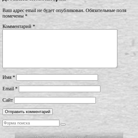
Ваш адрес email не будет опубликован.
Обязательные поля
помечены
*
Комментарий
*
Имя
*
Email
*
Сайт
Поиск
Мы в телеграмм:
https://t.me/uhtostrovo