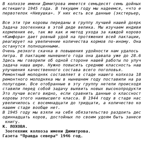
В колхозе имени Димитрова имеется семьдесят семь дойных
истекшего 1945 года. В текущем году мы
надеемся, «что е
первотелок «Нивушка». У них есть все данные (экстерьер,
Все эти три коровы переданы в группу лучшей нашей доярк
Задача зоотехника в этой деде велика. Мы изучаем индиви
кормления ее, так же как и метод ухода за каждой корово
«Камфора» дает ровный удой на протяжения всей лактации,
реагирует на увеличение количества кормов по-иному. Она
останутся полноценными.

Очень резкого скачка в повышения удойности нам удалось 
литра. В лактацию нынешнего года она давала уже до 28.6
Здесь мы говорили об одной стороне нашей работы по улуч
задача наша шире. Нужно повысить среднюю классность наш
улучшения
качественного состава всего поголовья.

Ремонтный молодняк составляет в стаде нашего колхоза 18
ремонтного молодняка мы в нынешнем году поставили на ра
полугодии. Все отобранные в эту группу нетели происходя
ставили перед собой задачу выявить новых высокопродукти
Это лучше всего видно, если сравнить данные о классност
коровы этого наивысшего класса. В 1944 году в стаде нас
увеличилось с восемнадцати до тридцати, а количество ко
нашем стаде вообще нет.

В 1945 году мы взяли на себя обязательство раздоить дес
одиннадцать коров, достойных по своим удоям быть занесе
 книг
К. ЛОХОВА.

 Зоотехник колхоза имени Димитрова.

Газета "Правда севера" 1946 год.