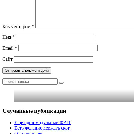
Комментарий
*
Имя
*
Email
*
Сайт
Поиск
Случайные публикации
Еще один модульный ФАП
Есть желание держать скот
От всей души