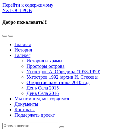
Перейти к содержимому
УХТОСТРОВ
Добро пожаловать!!!
Переключить
Переключить
мобильное
поле
Главная
меню
поиска
История
Галерея
История и храмы
Просторы острова
Ухтостров А. Обрядина (1958-1959)
Ухтостров 1992 (архив И. Стесева)
Открытие памятника 2010 год
День Села 2015
День Села 2016
Мы помним, мы гордимся
Документы
Контакты
Поддержать проект
Поиск