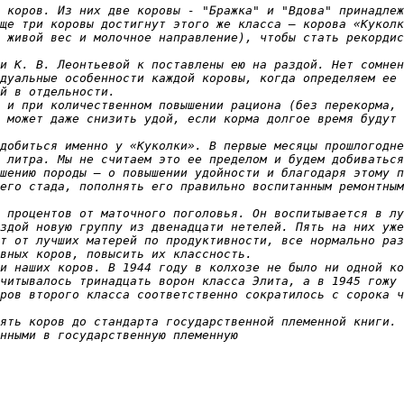
 коров. Из них две коровы - "Бражка" и "Вдова" принадлеж
ще три коровы достигнут этого же класса — корова «Куколк
 живой вес и молочное направление), чтобы стать рекордис
и К. В. Леонтьевой к поставлены ею на раздой. Нет сомнен
дуальные особенности каждой коровы, когда определяем ее 
й в отдельности.

 и при количественном повышении рациона (без перекорма, 
 может даже снизить удой, если корма долгое время будут 
добиться именно у «Куколки». В первые месяцы прошлогодне
 литра. Мы не считаем это ее пределом и будем добиваться
шению породы — о повышении удойности и благодаря этому п
его стада, пополнять его правильно воспитанным ремонтным
 процентов от маточного поголовья. Он воспитывается в лу
здой новую группу из двенадцати нетелей. Пять на них уже
т от лучших матерей по продуктивности, все нормально раз
вных коров, повысить их классность.

и наших коров. В 1944 году в колхозе не было ни одной ко
читывалось тринадцать ворон класса Элита, а в 1945 гожу 
ров второго класса соответственно сократилось с сорока ч
ять коров до стандарта государственной племенной книги. 
нными в государственную племенную
