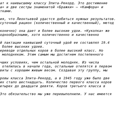
ат к наивысшему классу Элита-Рекорд. Это достижение 
а» и две сестры знаменитой «Бражки» — «Камфора» и 
тками.

ия, что Леонтьевой удастся добиться нужных результатов.

суточный рацион (количественный и качественный), метод 
конечно) она дает и более высокие удои. «Куколка» же 
однообразными, хотя количественно и качественно 
й лактации наивысший суточный удой ее составлял 19.4 
 более высоких удоев.

ереводе отдельных коров в более высокий класс. Но 
 молодняком. Этим самым мы достигнем постепенного 
чших условиях, чем остальной молодняк. Из числа 
 отелилась в начале года, остальные отелятся в первом 
виты с хорошим живым весом. Создавая эту группу, мы 
ровы класса Элита-Рекорд, а в 1945 году уже было две 
их стало шестнадцать. Количество первого класса коров 
етырех до двадцати девяти. Коров третьего класса в 
Это обязательство мы уже перевыполнили. У нас имеется 