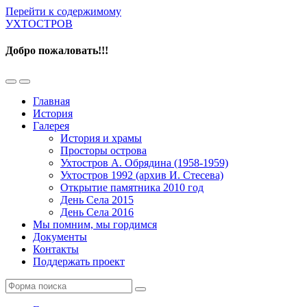
Перейти к содержимому
УХТОСТРОВ
Добро пожаловать!!!
Переключить
Переключить
мобильное
поле
Главная
меню
поиска
История
Галерея
История и храмы
Просторы острова
Ухтостров А. Обрядина (1958-1959)
Ухтостров 1992 (архив И. Стесева)
Открытие памятника 2010 год
День Села 2015
День Села 2016
Мы помним, мы гордимся
Документы
Контакты
Поддержать проект
Поиск