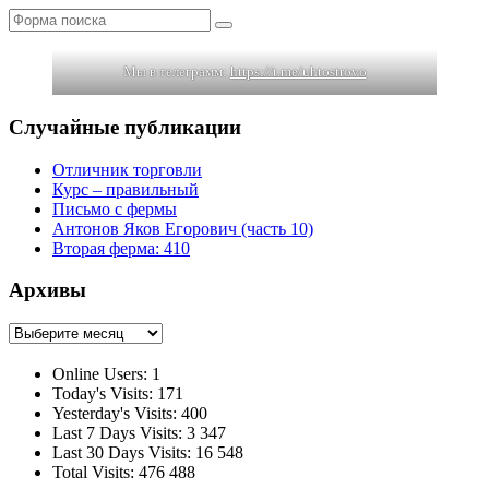
Поиск
Мы в телеграмм:
https://t.me/uhtostrovo
Случайные публикации
Отличник торговли
Курс – правильный
Письмо с фермы
Антонов Яков Егорович (часть 10)
Вторая ферма: 410
Архивы
Архивы
Online Users:
1
Today's Visits:
171
Yesterday's Visits:
400
Last 7 Days Visits:
3 347
Last 30 Days Visits:
16 548
Total Visits:
476 488