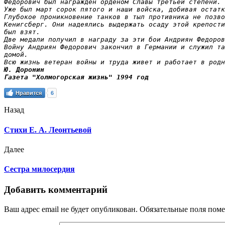
Федорович был награжден орденом Славы третьей степени.

Уже был март сорок пятого и наши войска, добивая остатк
Глубокое проникновение танков в тыл противника не позво
Кенигсберг. Они надеялись выдержать осаду этой крепости
был взят.

Две медали получил в награду за эти бои Андриян Федоров
Войну Андриян Федорович закончил в Германии и служил та
домой.

Всю жизнь ветеран войны и труда живет и работает в родн
Ю. Доронин

Газета "Холмогорская жизнь" 1994 год
Нравится
6
Назад
Стихи Е. А. Леонтьевой
Далее
Сестра милосердия
Добавить комментарий
Ваш адрес email не будет опубликован.
Обязательные поля пом