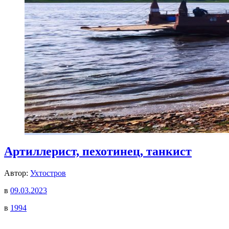
Артиллерист, пехотинец, танкист
Автор:
Ухтостров
в
09.03.2023
в
1994