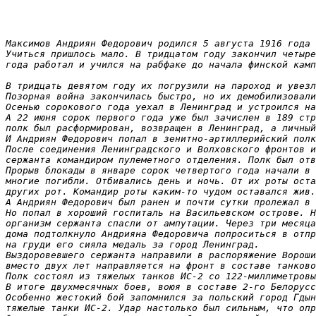
Максимов Андриян Федорович родился 5 августа 1916 года 
Учиться пришлось мало. В тридцатом году закончил четыре
года работал и учился на рабфаке до начала финской камп
В тридцать девятом году их погрузили на пароход и увезл
Позорная война закончилась быстро, но их демобилизовали
Осенью сорокового года уехал в Ленинград и устроился на
А 22 июня сорок первого года уже был зачислен в 189 стр
полк был расформирован, возвращен в Ленинград, а личный
И Андриян Федорович попал в зенитно-артиллерийский полк
После соединения Ленинградского и Волховского фронтов и
сержанта командиром пулеметного отделения. Полк был отв
Прорыв блокады в январе сорок четвертого года начали в 
многие погибли. Отбивались день и ночь. От их роты оста
других рот. Командир роты каким-то чудом оставался жив.

А Андриян Федорович был ранен и почти сутки пролежал в 
Но попал в хороший госпиталь на Васильевском острове. Н
организм сержанта спасли от ампутации. Через три месяца
дома подтолкнуло Андрияна Федоровича попроситься в отпр
на груди его сияла медаль за город Ленинград.

Выздоровевшего сержанта направили в распоряжение Вороши
вместо двух лет направляется на фронт в составе танково
Полк состоял из тяжелых танков ИС-2 со 122-миллиметровы
В итоге двухмесячных боев, воюя в составе 2-го Белорусс
Особенно жестокий бой запомнился за польский город Гдын
тяжелые танки ИС-2. Удар настолько был сильным, что опр