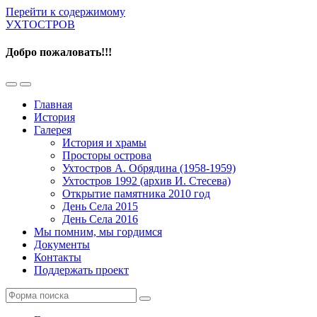
Перейти к содержимому
УХТОСТРОВ
Добро пожаловать!!!
Переключить
Переключить
мобильное
поле
Главная
меню
поиска
История
Галерея
История и храмы
Просторы острова
Ухтостров А. Обрядина (1958-1959)
Ухтостров 1992 (архив И. Стесева)
Открытие памятника 2010 год
День Села 2015
День Села 2016
Мы помним, мы гордимся
Документы
Контакты
Поддержать проект
Поиск