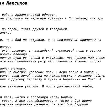
ич Максимов
 района Архангельской области.

ом устроился на «Красную кузницу» в Соломбале, где три 
 по горам, теряя друзей и товарищей.

анска.

и. Но в бой не вступили, и по неизвестным причинам их 
иации.

 его переводят в гвардейский стрелковый полк в звании 
рорыву блокады.

ленных пунктов попали в окружение, под пулеметным огнем 
отерями, комплектуя роту из оставшихся в живых солдат 
шейся метелью.

ича на быстрое удаление ноги и вера врача в молод й 
вался санитарный поезд на Архангельск, и желание побыть 
или к другому паровозу и ту-ту в Березники на Урал. А 
кое танковое училище. И после двухмесячной учебы, 
ю часть Литвы и восточную часть Польши.

тверок. Атака захлебывалась, и тогда в бой ввели 
крупные подвижные резервы. За этот бой Андриян 