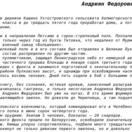
Андриян Федоров
в деревне Кашино Ухтостровского сельсовета Холмогорского
 класса и до тридцать пятого года проработал дома, а пот
ании.

и в направлении Петсамо в горно-стрелковый полк. Ползали
 только через год из бухты Титовка, что недалеко от Мурм
 военный завод «Большевик».

елковый полк и в его составе был отправлен в Великие Лук
 состав распределен по другим частям.

 пулеметчиком, защищал Ленинградское небо от немецкой ав
 частичного прорыва блокады в январе сорок третьего года
еден с фронта и занимался подготовкой к окончательному п
районе Пулковских высот, и однажды при освобождении насе
лось восемь человек. Дней пять ходили в бой с большими п
снегу, без сознания, истекая кровью, занесенный разыграв
ачиналась гангрена, и только несогласие Андрияна Федоров
 Андриян Федорович был уже на ногах. В это время формиро
авляющийся эшелон. Но довезли до Череповца, а там подцеп
ловского военкомата, который командировал его в Челябинс
го полка в июне сорок четвертого года.

м орудием. Экипаж 5 человек, боезапас — 20 снарядов.

кого фронта прошли по Белоруссии, освободили значительну
ю. Немцы упорно сопротивлялись, подбили много тридцатьче
окинул не только дивизии первого эшелона, но и довольно 