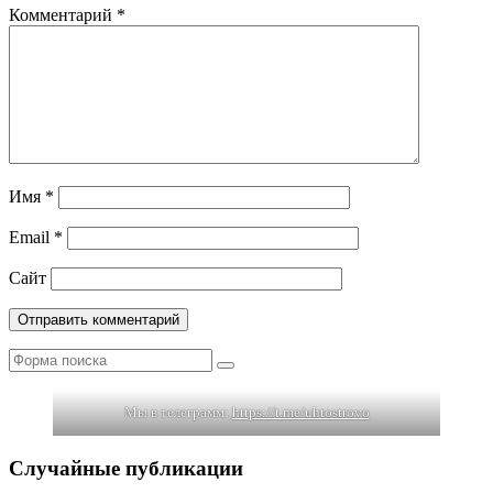
Комментарий
*
Имя
*
Email
*
Сайт
Поиск
Мы в телеграмм:
https://t.me/uhtostrovo
Случайные публикации