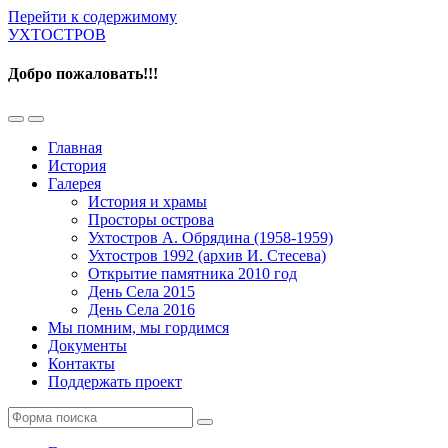
Перейти к содержимому
УХТОСТРОВ
Добро пожаловать!!!
Переключить
Переключить
мобильное
поле
Главная
меню
поиска
История
Галерея
История и храмы
Просторы острова
Ухтостров А. Обрядина (1958-1959)
Ухтостров 1992 (архив И. Стесева)
Открытие памятника 2010 год
День Села 2015
День Села 2016
Мы помним, мы гордимся
Документы
Контакты
Поддержать проект
Поиск