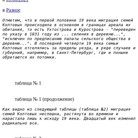
в
Разное
Отметим, что в первой половине 19 века миграция семей 
Колтовых происходила в основном в границах ареала их 
обитания, то есть Ухтострова и Курострова - "переведен 
по указу в 1831 году из ... селения в деревню...", 
"исключен по предписанию палаты сельского общества в 
деревню...". В последней четверти 19 века семьи 
Колтовых отселялись за пределы уезда, в ряде случаев и 
губерний, например, в Санкт-Петербург, где и поныне 
обретаются их потомки.
таблица № 1
таблица № 1 (продолжение)
Как видно из следующей таблицы (таблица №2) миграция 
семей Колтовых неспешна, растянута во времени и 
нарастала лишь к исходу 19 века. Двадцатый век изменил 
радикально все.