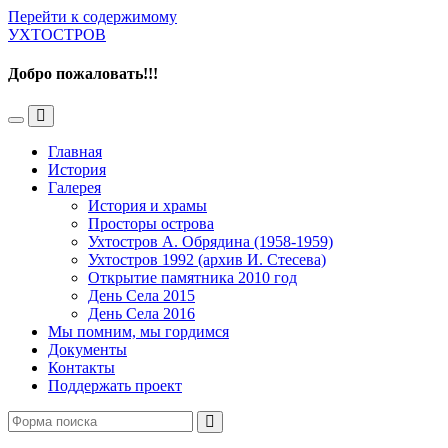
Перейти к содержимому
УХТОСТРОВ
Добро пожаловать!!!
Переключить
Переключить
мобильное
поле
Главная
меню
поиска
История
Галерея
История и храмы
Просторы острова
Ухтостров А. Обрядина (1958-1959)
Ухтостров 1992 (архив И. Стесева)
Открытие памятника 2010 год
День Села 2015
День Села 2016
Мы помним, мы гордимся
Документы
Контакты
Поддержать проект
Поиск