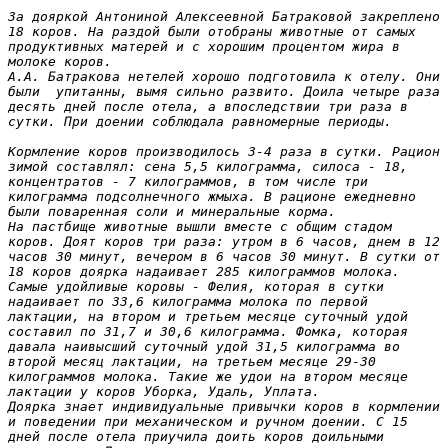
За дояркой Антониной Алексеевной Батраковой закреплено 
18 коров. На раздой были отобраны животные от самых 
продуктивных матерей и с хорошим процентом жира в 
молоке коров.

А.А. Батракова нетелей хорошо подготовила к отелу. Они 
были  упитанны, вымя сильно развито. Доила четыре раза 
десять дней после отела, а впоследствии три раза в 
сутки. При доении соблюдала равномерные периоды.

Кормление коров производилось 3-4 раза в сутки. Рацион 
зимой составлял: сена 5,5 килограмма, силоса - 18, 
концентратов - 7 килограммов, в том числе три 
килограмма подсолнечного жмыха. В рационе ежедневно 
были поваренная соли и минеральные корма.

На пастбище животные вышли вместе с общим стадом 
коров. Доят коров три раза: утром в 6 часов, днем в 12 
часов 30 минут, вечером в 6 часов 30 минут. В сутки от 
18 коров доярка надаивает 285 килограммов молока.

Самые удойливые коровы - Фелия, которая в сутки 
надаивает по 33,6 килограмма молока по первой 
лактации, на втором и третьем месяце суточный удой 
составил по 31,7 и 30,6 килограмма. Фомка, которая 
давала наивысший суточный удой 31,5 килограмма во 
второй месяц лактации, на третьем месяце 29-30 
килограммов молока. Такие же удои на втором месяце 
лактации у коров Уборка, Удаль, Уплата.

Доярка знает индивидуальные привычки коров в кормлении 
и поведении при механическом и ручном доении. С 15 
дней после отела приучила доить коров доильными 