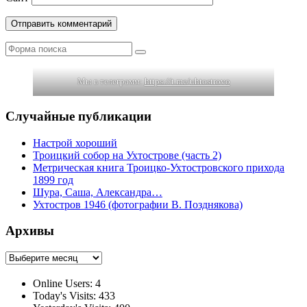
Поиск
Мы в телеграмм:
https://t.me/uhtostrovo
Случайные публикации
Настрой хороший
Троицкий собор на Ухтострове (часть 2)
Метрическая книга Троицко-Ухтостровского прихода
1899 год
Шура, Саша, Александра…
Ухтостров 1946 (фотографии В. Позднякова)
Архивы
Архивы
Online Users:
4
Today's Visits:
433