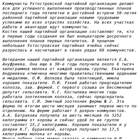
Коммунисты Ухтостровской партийной организации делают 
все для успешного выполнения производственных планов 
последнего года пятилетки и достойной встречи 50-летия 
районной партийной организации новыми трудовыми 
успехами во всех отраслях хозяйства. На всех участках 
работы в авангарде идут коммунисты.

Костяк нашей партийной организации составляют те, кто 
в первые годы создания ее был инициатором досрочного 
выполнения планов первых пятилеток. В прошлом 
небольшая Ухтостровская партийная ячейка сейчас 
разрослась и насчитывает в своих рядах 60 коммунистов.

Ветераном нашей партийной организации является Е.А. 
Ануфриева. Она еще в 30-е годы получила около 6 тысяч 
килограммов молока от каждой коровы группы. Екатерина 
Андреевна отмечена многими правительственными орденами 
и медалями. О.Ф. Волкова была телятницей, имела 
хорошие показатели. П.И. Узкий работал председателем 
колхоза, зав. фермой. С первого созыва он бессменный 
депутат сельсовета. К.С. Костылева многие годы 
работала зоотехником колхоза, сейчас председатель 
сельсовета. С.И. Зметный зоотехник фермы № 2. Эта 
ферма по итогам шести месяцев занимает первое место по 
отделению. На ферме работает 5 доярок-коммунистов. 
А.А. Батракова получила за шесть месяцев по 3252 
килограмма от коровы и сейчас удой по ее группе 
составляет 15,2 килограмма. Хорошие показатели и у 
доярки К.Г. Бураковой, которая получает по 17,5 
килограмма молока от коровы.

Много добрых слов можно сказать о коммунисте Н.И. 