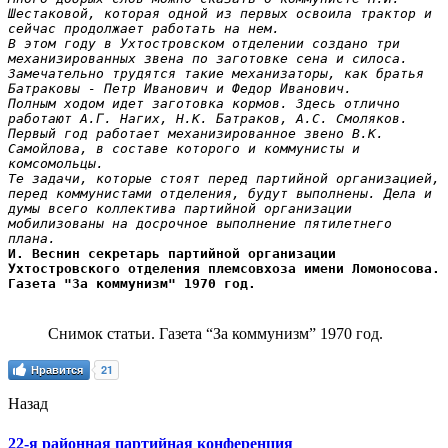
Шестаковой, которая одной из первых освоила трактор и 
сейчас продолжает работать на нем.

В этом году в Ухтостровском отделении создано три 
механизированных звена по заготовке сена и силоса. 
Замечательно трудятся такие механизаторы, как братья 
Батраковы - Петр Иванович и Федор Иванович.

Полным ходом идет заготовка кормов. Здесь отлично 
работают А.Г. Нагих, Н.К. Батраков, А.С. Смоляков. 
Первый год работает механизированное звено В.К. 
Самойлова, в составе которого и коммунисты и 
комсомольцы.

Те задачи, которые стоят перед партийной организацией, 
перед коммунистами отделения, будут выполнены. Дела и 
думы всего коллектива партийной организации 
мобилизованы на досрочное выполнение пятилетнего 
плана.
И. Веснин секретарь партийной организации 
Ухтостровского отделения племсовхоза имени Ломоносова. 
Газета "За коммунизм" 1970 год.
Снимок статьи. Газета “За коммунизм” 1970 год.
Нравится
21
Назад
22-я районная партийная конференция