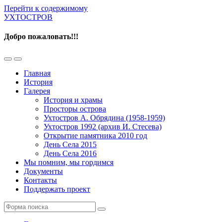
Перейти к содержимому
УХТОСТРОВ
Добро пожаловать!!!
Переключить
Переключить
мобильное
поле
Главная
меню
поиска
История
Галерея
История и храмы
Просторы острова
Ухтостров А. Обрядина (1958-1959)
Ухтостров 1992 (архив И. Стесева)
Открытие памятника 2010 год
День Села 2015
День Села 2016
Мы помним, мы гордимся
Документы
Контакты
Поддержать проект
Поиск