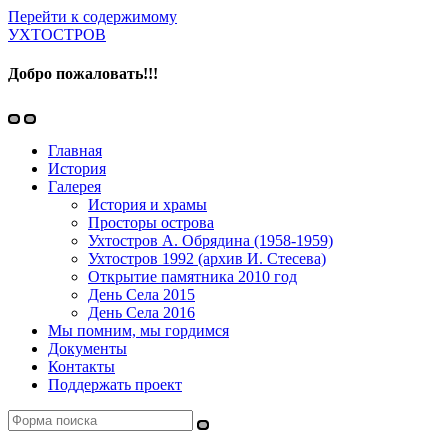
Перейти к содержимому
УХТОСТРОВ
Добро пожаловать!!!
Переключить
Переключить
мобильное
поле
Главная
меню
поиска
История
Галерея
История и храмы
Просторы острова
Ухтостров А. Обрядина (1958-1959)
Ухтостров 1992 (архив И. Стесева)
Открытие памятника 2010 год
День Села 2015
День Села 2016
Мы помним, мы гордимся
Документы
Контакты
Поддержать проект
Поиск