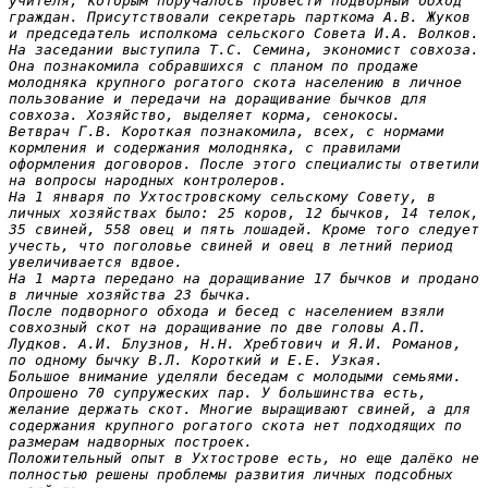
учителя, которым поручалось провести подворный обход 
граждан. Присутствовали секретарь парткома А.В. Жуков 
и председатель исполкома сельского Совета И.А. Волков.

На заседании выступила Т.С. Семина, экономист совхоза. 
Она познакомила собравшихся с планом по продаже 
молодняка крупного рогатого скота населению в личное 
пользование и передачи на доращивание бычков для 
совхоза. Хозяйство, выделяет корма, сенокосы.

Ветврач Г.В. Короткая познакомила, всех, с нормами 
кормления и содержания молодняка, с правилами 
оформления договоров. После этого специалисты ответили 
на вопросы народных контролеров.

На 1 января по Ухтостровскому сельскому Совету, в 
личных хозяйствах было: 25 коров, 12 бычков, 14 телок, 
35 свиней, 558 овец и пять лошадей. Кроме того следует 
учесть, что поголовье свиней и овец в летний период 
увеличивается вдвое.

На 1 марта передано на доращивание 17 бычков и продано 
в личные хозяйства 23 бычка.
После подворного обхода и бесед с населением взяли 
совхозный скот на доращивание по две головы А.П. 
Лудков. А.И. Блузнов, Н.Н. Хребтович и Я.И. Романов, 
по одному бычку В.Л. Короткий и Е.Е. Узкая.

Большое внимание уделяли беседам с молодыми семьями. 
Опрошено 70 супружеских пар. У большинства есть, 
желание держать скот. Многие выращивают свиней, а для 
содержания крупного рогатого скота нет подходящих по 
размерам надворных построек.

Положительный опыт в Ухтострове есть, но еще далёко не 
полностью решены проблемы развития личных подсобных 