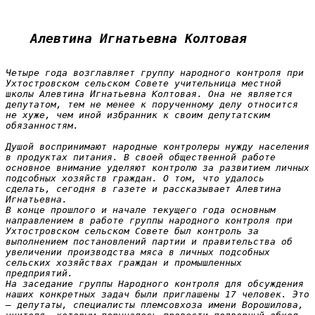
Алевтина Игнатьевна Колтовая
Четыре года возглавляет группу народного контроля при 
Ухтостровском сельском Совете учительница местной 
школы Алевтина Игнатьевна Колтовая. Она не является 
депутатом, тем не менее к порученному делу относится 
не хуже, чем иной избранник к своим депутатским 
обязанностям.

Душой воспринимают народные контролеры нужду населения 
в продуктах питания. В своей общественной работе 
основное внимание уделяют контролю за развитием личных 
подсобных хозяйств граждан. О том, что удалось 
сделать, сегодня в газете и рассказывает Алевтина 
Игнатьевна.

В конце прошлого и начале текущего года основным 
направлением в работе группы народного контроля при 
Ухтостровском сельском Совете был контроль за 
выполнением постановлений партии и правительства об 
увеличении производства мяса в личных подсобных 
сельских хозяйствах граждан и промышленных 
предприятий.

На заседание группы Народного контроля для обсуждения 
наших конкретных задач были приглашены 17 человек. Это 
— депутаты, специалисты племсовхоза имени Ворошилова, 