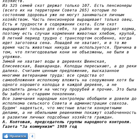
хозяйств.

Из 325 семей скот держат только 107. Есть пенсионеры 
(всего их на территории Совета 265) которые по 
состоянию здоровья уже не могут заниматься личным 
хозяйством. Часть пенсионеров выращивает только овец.

Есть и трудности в содержании скота. Если скот 
выращивают только для себя, то райпо не продает корма, 
поэтому есть случаи кормления животных хлебом, крупой, 
В летний период трудно с транспортом особенно, когда 
идет заготовка сена. Лошадей не хватает, и в то же 
время часть животных никуда не используется. Причина в 
том, что пятигодовалые кони не объезжены, не были в 
упряжке.

Зимой не хватает воды в деревнях Шеинская, 
Елисеевская, Вашкаранда. Колодцы пересыхают, а до реки 
далеко. Считаем ценным предложение, высказанное 
многими ветеранами труда: все средства от 
самообложения исполкому вложить на сооружение хотя бы 
одного хорошего колодца в каждой деревне, а не 
распылять деньги на чистку прорубей и прочие. Это была 
бы забота о старшем поколении.

Все замечания народные контролеры обобщили и довели до 
исполкома сельского Совета и администрации совхоза.

Будем' надеяться, что местные власти конкретными 
делами, а не обильными решениями покажут озабоченность 
в развитии личных подсобных хозяйств граждан.
А. Колтовая, председатель группы народного контроля. 

Газета "За коммунизм" 1989 год
Нравится
4