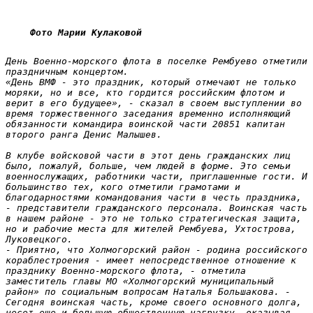
Фото Марии Кулаковой
День Военно-морского флота в поселке Рембуево отметили 
праздничным концертом.

«День ВМФ - это праздник, который отмечают не только 
моряки, но и все, кто гордится российским флотом и 
верит в его будущее», - сказал в своем выступлении во 
время торжественного заседания временно исполняющий 
обязанности командира воинской части 20851 капитан 
второго ранга Денис Малышев.

В клубе войсковой части в этот день гражданских лиц 
было, пожалуй, больше, чем людей в форме. Это семьи 
военнослужащих, работники части, приглашенные гости. И 
большинство тех, кого отметили грамотами и 
благодарностями командования части в честь праздника, 
- представители гражданского персонала. Воинская часть 
в нашем районе - это не только стратегическая защита, 
но и рабочие места для жителей Рембуева, Ухтострова, 
Луковецкого.

- Приятно, что Холмогорский район - родина российского 
кораблестроения - имеет непосредственное отношение к 
празднику Военно-морского флота, - отметила 
заместитель главы МО «Холмогорский муниципальный 
район» по социальным вопросам Наталья Большакова. - 
Сегодня воинская часть, кроме своего основного долга, 
несет еще и большую общественную нагрузку, оказывая 