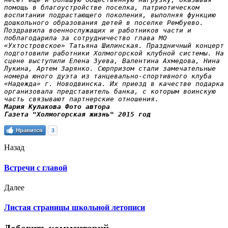
помощь в благоустройстве поселка, патриотическом 
воспитании подрастающего поколения, выполняя функцию 
дошкольного образования детей в поселке Рембуево.

Поздравила военнослужащих и работников части и 
поблагодарила за сотрудничество глава МО 
«Ухтостровское» Татьяна Шилинская. Праздничный концерт 
подготовили работники Холмогорской клубной системы. На 
сцене выступили Елена Зуева, Валентина Ахмедова, Нина 
Лукина, Артем Зарянко. Сюрпризом стали замечательные 
номера юного дуэта из танцевально-спортивного клуба 
«Надежда» г. Новодвинска. Их приезд в качестве подарка 
организовала представитель банка, с которым воинскую 
часть связывают партнерские отношения.
Мария Кулакова Фото автора

Газета "Холмогорская жизнь" 2015 год
Нравится
3
Назад
Встречи с главой
Далее
Листая страницы школьной летописи