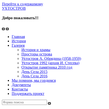
Перейти к содержимому
УХТОСТРОВ
Добро пожаловать!!!
Переключить
Переключить
мобильное
поле
Главная
меню
поиска
История
Галерея
История и храмы
Просторы острова
Ухтостров А. Обрядина (1958-1959)
Ухтостров 1992 (архив И. Стесева)
Открытие памятника 2010 год
День Села 2015
День Села 2016
Мы помним, мы гордимся
Документы
Контакты
Поддержать проект
Поиск