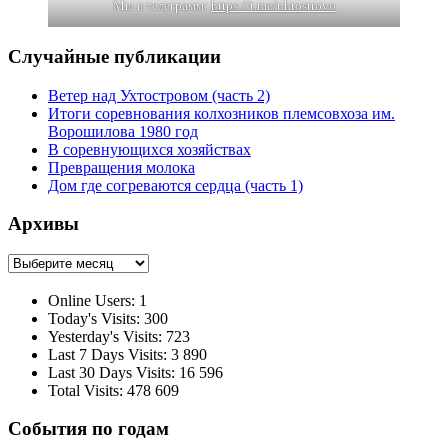
Мы в телеграмм:
https://t.me/uhtostrovo
Случайные публикации
Ветер над Ухтостровом (часть 2)
Итоги соревнования колхозников племсовхоза им.
Ворошилова 1980 год
В соревнующихся хозяйствах
Превращения молока
Дом где согреваются сердца (часть 1)
Архивы
Архивы
Online Users:
1
Today's Visits:
300
Yesterday's Visits:
723
Last 7 Days Visits:
3 890
Last 30 Days Visits:
16 596
Total Visits:
478 609
События по годам