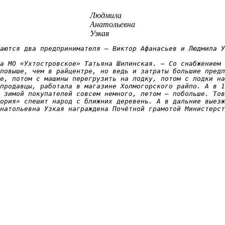
Людмила
Анатольевна
Узкая
аются два предпринимателя – Виктор Афанасьев и Людмила У
а МО «Ухтостровское» Татьяна Шилинская. – Со снабжением 
повыше, чем в райцентре, но ведь и затраты большие предп
е, потом с машины перегрузить на лодку, потом с лодки на
продавцы, работала в магазине Холмогорского райпо. А в 1
 зимой покупателей совсем немного, летом – побольше. Тов
ория» спешит народ с ближних деревень. А в дальние выезж
натольевна Узкая награждена Почётной грамотой Министерст