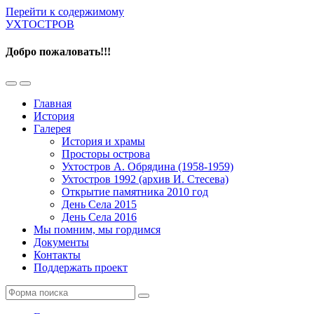
Перейти к содержимому
УХТОСТРОВ
Добро пожаловать!!!
Переключить
Переключить
мобильное
поле
Главная
меню
поиска
История
Галерея
История и храмы
Просторы острова
Ухтостров А. Обрядина (1958-1959)
Ухтостров 1992 (архив И. Стесева)
Открытие памятника 2010 год
День Села 2015
День Села 2016
Мы помним, мы гордимся
Документы
Контакты
Поддержать проект
Поиск