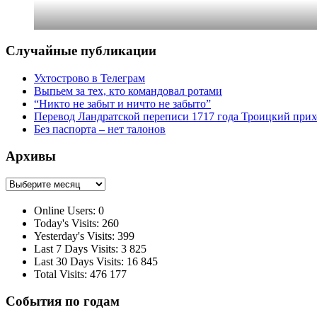
Случайные публикации
Ухтострово в Телеграм
Выпьем за тех, кто командовал ротами
“Никто не забыт и ничто не забыто”
Перевод Ландратской переписи 1717 года Троицкий прих
Без паспорта – нет талонов
Архивы
Архивы
Online Users:
0
Today's Visits:
260
Yesterday's Visits:
399
Last 7 Days Visits:
3 825
Last 30 Days Visits:
16 845
Total Visits:
476 177
События по годам