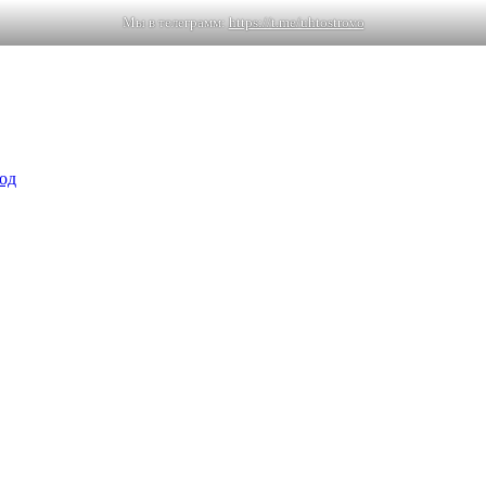
Мы в телеграмм:
https://t.me/uhtostrovo
од