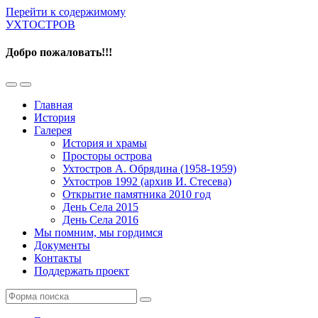
Перейти к содержимому
УХТОСТРОВ
Добро пожаловать!!!
Переключить
Переключить
мобильное
поле
Главная
меню
поиска
История
Галерея
История и храмы
Просторы острова
Ухтостров А. Обрядина (1958-1959)
Ухтостров 1992 (архив И. Стесева)
Открытие памятника 2010 год
День Села 2015
День Села 2016
Мы помним, мы гордимся
Документы
Контакты
Поддержать проект
Поиск