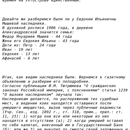
времен на Ухтострове единственный.
Давайте же разберемся были ли у Евдокии Ильиничны 
Мышевой наследники. 
В духовной росписи 1906 года, в деревне 
Александровской значится семья:

Федор Януариев Мышев - 44 года

Жена его Евдокия Ильина - 43 года

Дети их: Петр - 24 года

Иван - 19 лет

Евдокия - 13 лет

Афанасий - 6 лет
Итак, как видим наследники были. Вернемся к газетному 
объявлению и разберем его поподробнее.

Согласно публикации И.М. Тютрюмова "О гражданских 
законах Российской империи, с пояснениями" статья 1239 
"О вызове наследником" звучала так:

Наследникам делается, по распоряжению тех судебных 
мест, в ведении коих находится оставшееся после 
умершего имущество, вызов через публичные ведомости 
(Учр. Сен., изд. 1892 г., ст. 318, прим., прил.: ст. 
11, 23): 1) когда они все или некоторые из них 
находятся в отсутствии (а); 2) когда умерший оставил 
по себе капитал, внесенный им в Государственный Банк 
(б); или же 3) не выкупил до смерти своей заложенных и 