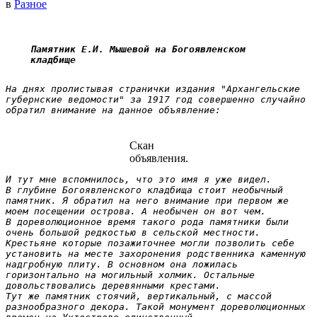
в
Разное
Памятник Е.И. Мышевой на Богоявленском 
кладбище
На днях пролистывая странички издания "Архангельские 
губернские ведомости" за 1917 год совершенно случайно 
обратил внимание на данное объявление: 
Скан
объявления.
И тут мне вспомнилось, что это имя я уже видел.

В глубине Богоявленского кладбища стоит необычный 
памятник. Я обратил на него внимание при первом же 
моем посещении острова. А необычен он вот чем.

В дореволюционное время такого рода памятники были 
очень большой редкостью в сельской местности. 
Крестьяне которые позажиточнее могли позволить себе 
установить на месте захоронения родственника каменную 
надгробную плиту. В основном она ложилась 
горизонтально на могильный холмик. Остальные 
довольствовались деревянными крестами.

Тут же памятник стоячий, вертикальный, с массой 
разнообразного декора. Такой монумент дореволюционных 