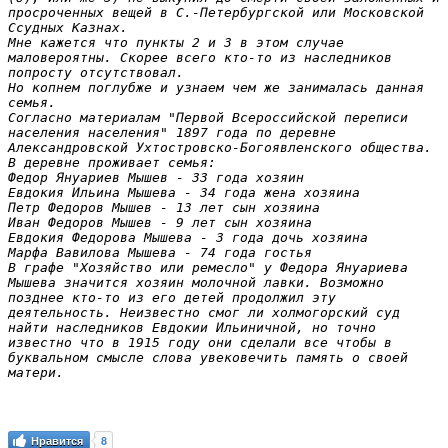
просроченных вещей в С.-Петербургской или Московской 
Ссудных Казнах.

Мне кажется что пункты 2 и 3 в этом случае 
маловероятны. Скорее всего кто-то из наследников 
попросту отсутствовал.

Но копнем поглубже и узнаем чем же занималась данная 
семья.

Согласно материалам "Первой Всероссийской переписи 
населения населения" 1897 года по деревне 
Александровской Ухтостровско-Богоявленского общества. 
В деревне проживает семья:

Федор Януариев Мышев - 33 года хозяин

Евдокия Ильина Мышева - 34 года жена хозяина

Петр Федоров Мышев - 13 лет сын хозяина

Иван Федоров Мышев - 9 лет сын хозяина

Евдокия Федорова Мышева - 3 года дочь хозяина

Марфа Вавилова Мышева - 74 года гостья

В графе "Хозяйство или ремесло" у Федора Януариева 
Мышева значится хозяин молочной лавки. Возможно 
позднее кто-то из его детей продолжил эту 
деятельность. Неизвестно смог ли холмогорский суд 
найти наследников Евдокии Ильиничной, но точно 
известно что в 1915 году они сделали все чтобы в 
буквальном смысле слова увековечить память о своей 
матери.
Нравится
8