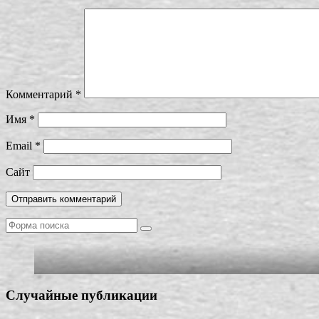
Комментарий
*
Имя
*
Email
*
Сайт
Поиск
Случайные публикации