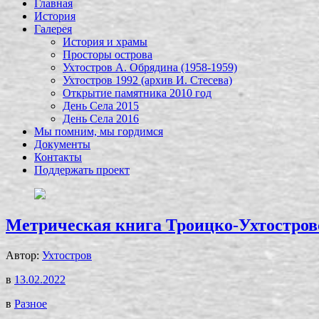
Главная
История
Галерея
История и храмы
Просторы острова
Ухтостров А. Обрядина (1958-1959)
Ухтостров 1992 (архив И. Стесева)
Открытие памятника 2010 год
День Села 2015
День Села 2016
Мы помним, мы гордимся
Документы
Контакты
Поддержать проект
Метрическая книга Троицко-Ухтостровс
Автор:
Ухтостров
в
13.02.2022
в
Разное