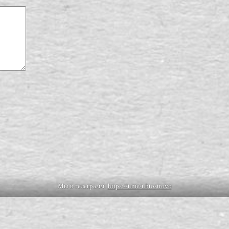
Мы в телеграмм:
https://t.me/uhtostrovo