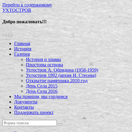
Перейти к содержимому
УХТОСТРОВ
Добро пожаловать!!!
Переключить
Переключить
мобильное
поле
Главная
меню
поиска
История
Галерея
История и храмы
Просторы острова
Ухтостров А. Обрядина (1958-1959)
Ухтостров 1992 (архив И. Стесева)
Открытие памятника 2010 год
День Села 2015
День Села 2016
Мы помним, мы гордимся
Документы
Контакты
Поддержать проект
Поиск