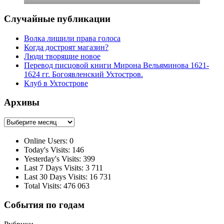
Случайные публикации
Волка лишили права голоса
Когда достроят магазин?
Люди творящие новое
Перевод писцовой книги Мирона Вельяминова 1621-
1624 гг. Богоявленский Ухтостров.
Клуб в Ухтострове
Архивы
Архивы
Online Users:
0
Today's Visits:
146
Yesterday's Visits:
399
Last 7 Days Visits:
3 711
Last 30 Days Visits:
16 731
Total Visits:
476 063
События по годам