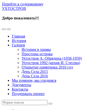
Перейти к содержимому
УХТОСТРОВ
Добро пожаловать!!!
Переключить
Переключить
мобильное
поле
Главная
меню
поиска
История
Галерея
История и храмы
Просторы острова
Ухтостров А. Обрядина (1958-1959)
Ухтостров 1992 (архив И. Стесева)
Открытие памятника 2010 год
День Села 2015
День Села 2016
Мы помним, мы гордимся
Документы
Контакты
Поддержать проект
Поиск