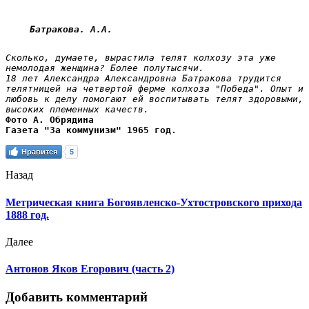
Батракова. А.А.
Сколько, думаете, вырастила телят колхозу эта уже 
немолодая женщина? Более полутысячи.

18 лет Александра Александровна Батракова трудится 
телятницей на четвертой ферме колхоза "Победа". Опыт и 
любовь к делу помогают ей воспитывать телят здоровыми, 
высоких племенных качеств.
Фото А. Обрядина

Газета "За коммунизм" 1965 год.
Нравится
5
Назад
Метрическая книга Богоявленско-Ухтостровского прихода
1888 год.
Далее
Антонов Яков Егорович (часть 2)
Добавить комментарий