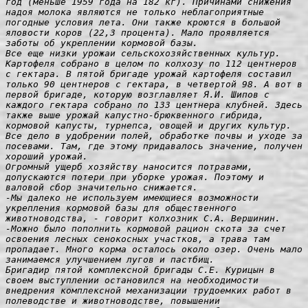
год (меньше 1959 года на 182 кг). Причинами снижения 
надоя молока являются не только неблагоприятные 
погодные условия лета. Они также кроются в большой 
яловости коров (22,3 процента). Мало проявляется 
заботы об укреплении кормовой базы.

Все еще низки урожаи сельскохозяйственных культур. 
Картофеля собрано в целом по колхозу по 112 центнеров 
с гектара. В пятой бригаде урожай картофеля составил 
только 90 центнеров с гектара, в четвертой 98. А вот в 
первой бригаде, которую возглавляет Я.И. Шипов с 
каждого гектара собрано по 133 центнера клубней. Здесь 
также выше урожай капустно-брюквенного гибрида, 
кормовой капусты, турнепса, овощей и других культур.
Все дело в удобрении полей, обработке почвы и уходе за 
посевами. Там, где этому придавалось значение, получен 
хороший урожай.

Огромный ущерб хозяйству наносится потравами, 
допускаются потери при уборке урожая. Поэтому и 
валовой сбор значительно снижается.

-Мы далеко не используем имеющиеся возможности 
укрепления кормовой базы для общественного 
животноводства, - говорит колхозник С.А. Вершинин. 
-Можно было пополнить кормовой рацион скота за счет 
освоения лесных сенокосных участков, а трава там 
пропадает. Много корма осталось около озер. Очень мало 
занимаемся улучшением лугов и пастбищ.

Бригадир пятой комплексной бригады С.Е. Курицын в 
своем выступлении остановился на необходимости 
внедрения комплексной механизации трудоемких работ в 
полеводстве и животноводстве, повышении 