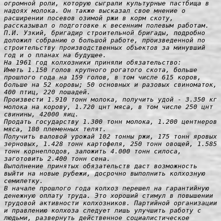
огромной роли, которую сыграли культурные пастбища в 
надоях молока. Он также высказал свое мнение о 
расширении посевов озимой ржи в корм скоту, 
рассказывал о подготовке к весенним полевым работам.

П.И. Узкий, бригадир строительной бригады, подробно 
доложил собранию о большой работе, произведенной по 
строительству производственных объектов за минувший 
год и о планах на будущее.

На 1961 год колхозники приняли обязательство:

Иметь 1.150 голов крупного рогатого скота, больше 
прошлого года на 159 голов, в том числе 615 коров, 
больше на 52 коровы; 50 основных и разовых свиноматок, 
400 птиц, 220 лошадей.

Произвести 1.910 тонн молока, получить удой - 3.350 кг 
молока на корову, 1.720 цнт мяса, в том числе 250 цнт 
свинины, 42000 яиц.

Продать государству 1.300 тонн молока, 1.200 центнеров 
мяса, 180 племенных телят.

Получить валовой урожай 102 тонны ржи, 175 тонн яровых 
зерновых, 1.428 тонн картофеля, 250 тонн овощей, 1.585 
тонн корнеплодов, заложить 4.000 тонн силоса, 
заготовить 2.400 тонн сена.

Выполнение принятых обязательств даст возможность 
выйти на новые рубежи, досрочно выполнить колхозную 
семилетку.

В начале прошлого года колхоз перешел на гарантийную 
денежную оплату труда. Это хороший стимул в повышении 
трудовой активности колхозников. Партийной организации 
и правлению колхоза следует лишь улучшить работу с 
людьми, развернуть действенное социалистическое 