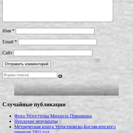
Имя
*
Email
*
Сайт
Поиск
Мы в телеграмм:
https://t.me/uhtostrovo
Случайные публикации
Фото Ухтострова Михаила Пришвина
Неплохие результаты
Метрическая книга Ухтостровско-Богоявленского
прихода 1911 год