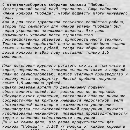
Ухтостровский новый клуб переполнен. Сюда собрались 
члены колхоза "Победа", чтобы подвести итоги минувшего 
года.

Как и для всех тружеников сельского хозяйства района, 
второй год семилетки для членов артели "Победа" был 
годом укрепления экономики колхоза. Это дало 
возможность успешно вести строительство 
производственных объектов, приобрести много техники. 
Только одной заработной платы колхозникам было выдано 
свыше 2 миллионов рублей, тогда как общий денежный 
доход колхоза в 1955 году составлял только 1,5 
миллиона.

План поголовья крупного рогатого скота, в том числе и 
коров, перевыполнен. Успешно выполнен также и годовой 
план по свинопоголовью. Колхоз увеличил производство и 
продажу мяса государству. Чистой прибыли получено 
свыше 1,5 миллиона рублей.

Однако резервы артели по дальнейшему подъему 
общественного хозяйства  далеко еще не исчерпаны. 
Обсуждая отчет правления, колхозники главное внимание 
сосредоточили на критике имеющихся недостатков, вели 
обстоятельный разговор о возможностях увеличения 
производства
сельскохозяйственной продукции, лучшего 
использования механизмов, повышения производительности 
труда и снижения себестоимости продукции.

Да и на самом деле, это разве продуктивность для 
колхоза "Победа" - 3.148 кг молока от каждой коровы в 