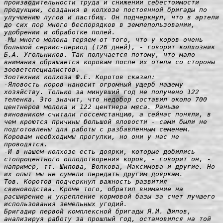
производительности труда и снижении себестоимости 
продукции, создания в колхозе постоянной бригады по 
улучшению лугов и пастбищ. Он подчеркнул, что в артели 
до сих пор много беспорядков в землепользовании, 
удобрении и обработке полей.

-Мы много молока теряем от того, что у коров очень 
большой сервис-период (126 дней), - говорит колхозник 
Б.А. Угольников. Так получается потому, что мало 
внимания обращается коровам после их отела со стороны 
зооветспециалистов.

Зоотехник колхоза Ф.Е. Коротов сказал:
-Яловость коров наносит огромный ущерб нашему 
хозяйству. Только за минувший год не получено 122 
теленка. Это значит, что недобор составил около 700 
центнеров молока и 122 центнера мяса. Раньше 
виновником считали госсемстанцию, а сейчас поняли, в 
чем кроются причины большой яловости - сами были не 
подготовлены для работы с разбавленным семенем. 
Коровам необходимы прогулки, но они у нас не 
проводятся.

-И в нашем колхозе есть доярки, которые добились 
стопроцентного оплодотворения коров, - говорит он, - 
например, тт. Шипова, Волкова, Максимова и другие. Но 
их опыт мы не сумели передать другим дояркам.

Тов. Коротов подчеркнул важность развития 
свиноводства. Кроме того, обратил внимание на 
расширение и укрепление кормовой базы за счет лучшего 
использования земельных угодий.

Бригадир первой комплексной бригады Я.И. Шипов, 
анализируя работу за прошлый год, остановился на той 