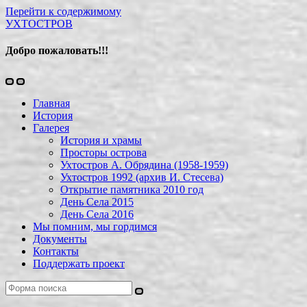
Перейти к содержимому
УХТОСТРОВ
Добро пожаловать!!!
Переключить
Переключить
мобильное
поле
Главная
меню
поиска
История
Галерея
История и храмы
Просторы острова
Ухтостров А. Обрядина (1958-1959)
Ухтостров 1992 (архив И. Стесева)
Открытие памятника 2010 год
День Села 2015
День Села 2016
Мы помним, мы гордимся
Документы
Контакты
Поддержать проект
Поиск