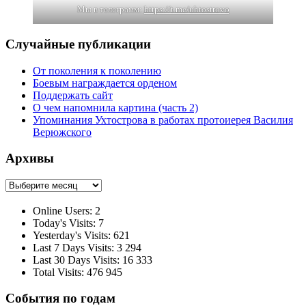
Мы в телеграмм:
https://t.me/uhtostrovo
Случайные публикации
От поколения к поколению
Боевым награждается орденом
Поддержать сайт
О чем напомнила картина (часть 2)
Упоминания Ухтострова в работах протоиерея Василия
Верюжского
Архивы
Архивы
Online Users:
2
Today's Visits:
7
Yesterday's Visits:
621
Last 7 Days Visits:
3 294
Last 30 Days Visits:
16 333
Total Visits:
476 945
События по годам