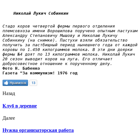
Николай Лукич Собинкин
Стадо коров четвертой фермы первого отделения 
племсовхоза имени Ворошилова поручено опытным пастухам 
Александру Степановичу Мышову и Николаю Лукичу 
Собинкину (на снимке). Пастухи взяли обязательство 
получить за пастбищный период нынешнего года от каждой 
коровы по 1.450 килограммов молока. В эти дни доярки 
фермы №4 доят по 13 килограммов молока. Николай Лукич 
20 сезон выводит коров на луга. Его отличает 
добросовестное отношение к порученному делу.
Фото Н. Бабенко

Газета "За коммунизм! 1976 год
Нравится
13
Назад
Клуб в деревне
Далее
Нужна организаторская работа