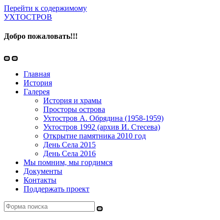
Перейти к содержимому
УХТОСТРОВ
Добро пожаловать!!!
Переключить
Переключить
мобильное
поле
Главная
меню
поиска
История
Галерея
История и храмы
Просторы острова
Ухтостров А. Обрядина (1958-1959)
Ухтостров 1992 (архив И. Стесева)
Открытие памятника 2010 год
День Села 2015
День Села 2016
Мы помним, мы гордимся
Документы
Контакты
Поддержать проект
Поиск