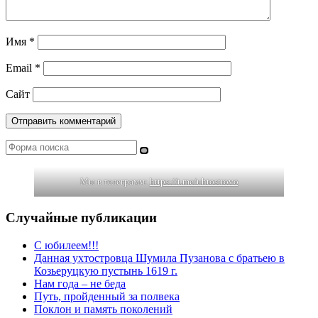
Имя
*
Email
*
Сайт
Поиск
Мы в телеграмм:
https://t.me/uhtostrovo
Случайные публикации
С юбилеем!!!
Данная ухтостровца Шумила Пузанова с братьею в
Козьеруцкую пустынь 1619 г.
Нам года – не беда
Путь, пройденный за полвека
Поклон и память поколений