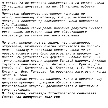
В состав Ухтостровского сельсовета 20-го созыва вошло 
25 народных депутатов, из них 19 человек избраны 
вновь.

Полностью обновилась постоянная комиссия по 
агропромышленному комплексу, которую возглавила 
зоотехник-селекционер племсовхоза имени Ворошилова 
Т.А. Пушакина.

Сейчас главным своим делом народные депутаты считают 
организацию заготовки сена для общественного 
животноводства силами местного населения.

По опыту прошлых лет мы знаем, что пенсионеры, 
отдыхающие, школьники охотно откликаются на просьбу 
помочь совхозу в заготовке кормов. Свыше 90 тонн 
первоклассного сена было заготовлено в прошлом году 
населением ухтостровских деревень. Больше всех — 23 
тонны накосили жители деревни Большой Наволок. Активно 
трудились пенсионеры Д.Я. Антонов, И.Г. Кучков, Д.М. 
Узкий, У.Г. Батракова, Н.П. Батракова, Е.Г. Палехова. 
Жители д. Бор, Гольцово, Митрофанщина заготовили тогда 
около 16 тонн.

На них сейчас основная надежда. Как и в прошлом году 
депутаты проводят подворные обходы в своих 
избирательных округах, договариваются с жителями о 
сено-поставках.
В. Батракова, секретарь Ухтостровского сельсовета

Газета "За коммунизм" 1987 год