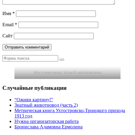
Имя
*
Email
*
Сайт
Поиск
Мы в телеграмм:
https://t.me/uhtostrovo
Случайные публикации
“Оживи картину!”
Знатный животновод (часть 2)
Метрическая книга Ухтостровско-Троицкого прихода
1913 год
Нужна организаторская работа
Бронислава Адамовна Ермолина