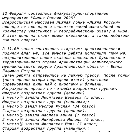
12 Февраля состоялось физкультурно-спортивное 
мероприятие "Лыжня России 2023"

Всероссийская массовая лыжная гонка «Лыжня России» 
проводится ежегодно и является самой масштабной по 
количеству участников и географическому охвату в мире. 
В этот день на старт вышли школьники, а также любители 
лыжного спорта!

В 11:00 часов состоялось открытие: девятиклассники 
подняли флаг РФ, все вместе ребята исполнили гимн РФ, 
поздравительное слово сказала специалист Луковецкого 
территориального отдела Администрации Холмогорского 
муниципального округа Архангельской области - Вылка 
Людмила Петровна.

Затем ребята отправились на лыжную трассу. После гонки 
(пока организаторы подводили итоги) участники 
соревнования пили чай с пирогами и блинами.

Награждение прошло по четырём возрастным группам.

Младшая возрастная группа (девочки):

1 место🥇 заняла Леонтьева Варвара (5 класс)

Младшая возрастная группа (мальчики):

1 место🥇 занял Маслов Руслан (3А класс)

Старшая возрастная группа (девочки):

1 место🥇 заняла Маслова Арина (7 класс)

2 место🥈 заняла Никифорова Милана (9 класс)

3 место🥉 заняла Шиловская Юлия (7 класс)

Старшая возрастная группа (мальчики):
