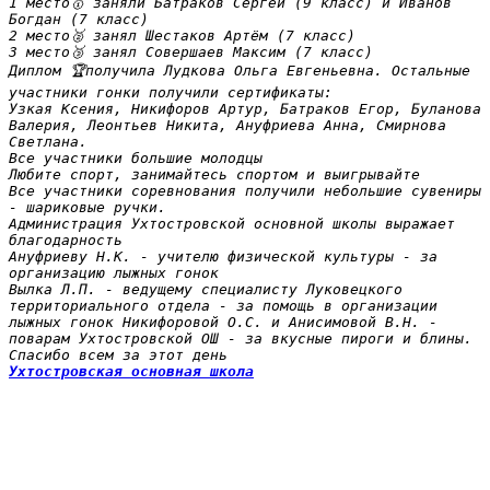
1 место🥇 заняли Батраков Сергей (9 класс) и Иванов 
Богдан (7 класс)

2 место🥈 занял Шестаков Артём (7 класс)

3 место🥉 занял Совершаев Максим (7 класс)

Диплом 🏆получила Лудкова Ольга Евгеньевна. Остальные 
участники гонки получили сертификаты:

Узкая Ксения, Никифоров Артур, Батраков Егор, Буланова 
Валерия, Леонтьев Никита, Ануфриева Анна, Смирнова 
Светлана.

Все участники большие молодцы

Любите спорт, занимайтесь спортом и выигрывайте

Все участники соревнования получили небольшие сувениры 
- шариковые ручки.

Администрация Ухтостровской основной школы выражает 
благодарность

Ануфриеву Н.К. - учителю физической культуры - за 
организацию лыжных гонок

Вылка Л.П. - ведущему специалисту Луковецкого 
территориального отдела - за помощь в организации 
лыжных гонок Никифоровой О.С. и Анисимовой В.Н. - 
поварам Ухтостровской ОШ - за вкусные пироги и блины.

Ухтостровская основная школа