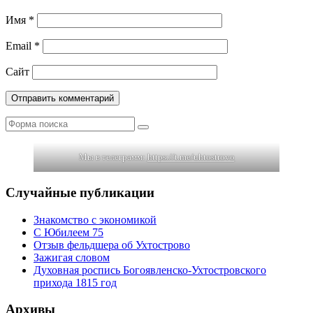
Имя
*
Email
*
Сайт
Поиск
Мы в телеграмм:
https://t.me/uhtostrovo
Случайные публикации
Знакомство с экономикой
С Юбилеем 75
Отзыв фельдшера об Ухтострово
Зажигая словом
Духовная роспись Богоявленско-Ухтостровского
прихода 1815 год
Архивы