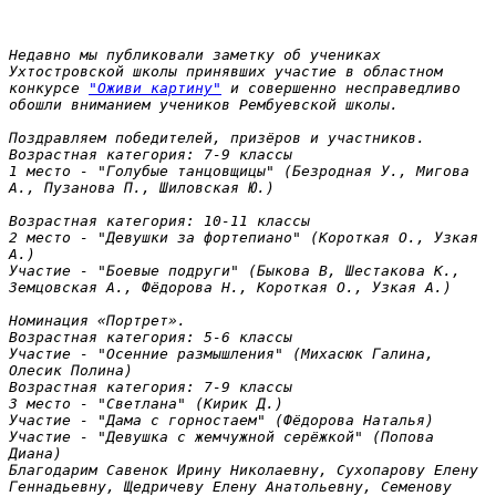
Недавно мы публиковали заметку об учениках 
Ухтостровской школы принявших участие в областном 
конкурсе 
"Оживи картину"
 и совершенно несправедливо 
обошли вниманием учеников Рембуевской школы.

Поздравляем победителей, призёров и участников.

Возрастная категория: 7-9 классы

1 место - "Голубые танцовщицы" (Безродная У., Мигова 
А., Пузанова П., Шиловская Ю.)

Возрастная категория: 10-11 классы

2 место - "Девушки за фортепиано" (Короткая О., Узкая 
А.)

Участие - "Боевые подруги" (Быкова В, Шестакова К., 
Земцовская А., Фёдорова Н., Короткая О., Узкая А.)

Номинация «Портрет».

Возрастная категория: 5-6 классы

Участие - "Осенние размышления" (Михасюк Галина, 
Олесик Полина)

Возрастная категория: 7-9 классы

3 место - "Светлана" (Кирик Д.)

Участие - "Дама с горностаем" (Фёдорова Наталья)

Участие - "Девушка с жемчужной серёжкой" (Попова 
Диана)

Благодарим Савенок Ирину Николаевну, Сухопарову Елену 
Геннадьевну, Щедричеву Елену Анатольевну, Семенову 