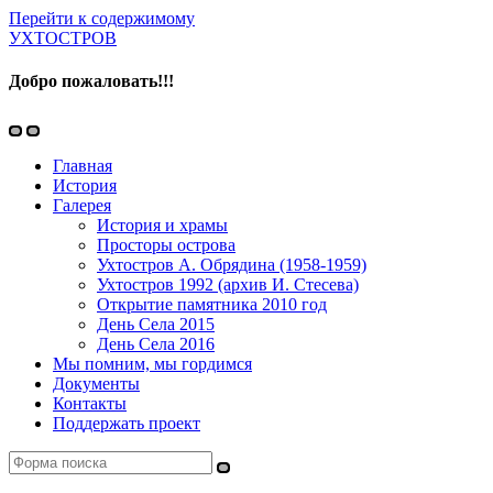
Перейти к содержимому
УХТОСТРОВ
Добро пожаловать!!!
Переключить
Переключить
мобильное
поле
Главная
меню
поиска
История
Галерея
История и храмы
Просторы острова
Ухтостров А. Обрядина (1958-1959)
Ухтостров 1992 (архив И. Стесева)
Открытие памятника 2010 год
День Села 2015
День Села 2016
Мы помним, мы гордимся
Документы
Контакты
Поддержать проект
Поиск