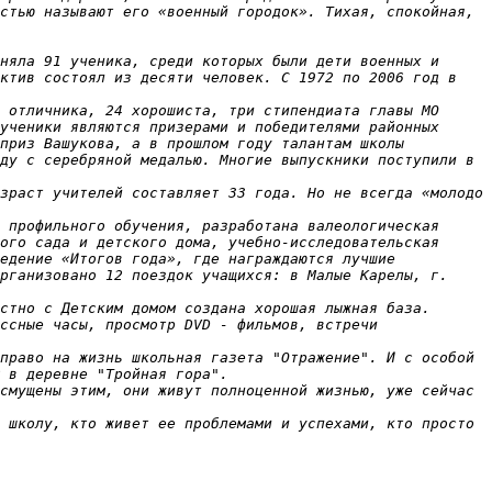
стью называют его «военный городок». Тихая, спокойная, 
няла 91 ученика, среди которых были дети военных и 
ктив состоял из десяти человек. С 1972 по 2006 год в 
 отличника, 24 хорошиста, три стипендиата главы МО 
ученики являются призерами и победителями районных 
приз Вашукова, а в прошлом году талантам школы 
ду с серебряной медалью. Многие выпускники поступили в 
зраст учителей составляет 33 года. Но не всегда «молодо 
 профильного обучения, разработана валеологическая 
ого сада и детского дома, учебно-исследовательская 
едение «Итогов года», где награждаются лучшие 
рганизовано 12 поездок учащихся: в Малые Карелы, г. 
стно с Детским домом создана хорошая лыжная база.

ссные часы, просмотр DVD - фильмов, встречи 
право на жизнь школьная газета "Отражение". И с особой 
 в деревне "Тройная гора".

смущены этим, они живут полноценной жизнью, уже сейчас 
 школу, кто живет ее проблемами и успехами, кто просто 