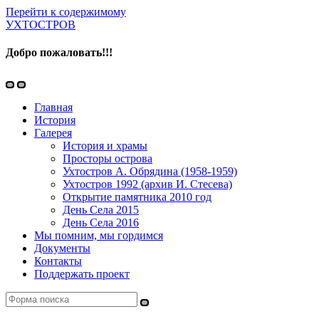
Перейти к содержимому
УХТОСТРОВ
Добро пожаловать!!!
Переключить
Переключить
мобильное
поле
Главная
меню
поиска
История
Галерея
История и храмы
Просторы острова
Ухтостров А. Обрядина (1958-1959)
Ухтостров 1992 (архив И. Стесева)
Открытие памятника 2010 год
День Села 2015
День Села 2016
Мы помним, мы гордимся
Документы
Контакты
Поддержать проект
Поиск