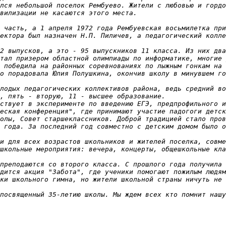
лся небольшой поселок Рембуево. Жители с любовью и гордо
вилизации не касаются этого места.

 часть, а 1 апреля 1972 года Рембуевская восьмилетка при
ектора был назначен Н.П. Пиличев, а педагогический колле
2 выпусков, а это - 95 выпускников 11 класса. Из них два
тал призером областной олимпиады по информатике, многие 
 победила на районных соревнованиях по лыжным гонкам на 
о порадовала Юлия Полушкина, окончив школу в минувшем го
лодых педагогических коллективов района, ведь средний во
, пять - вторую, 11 - высшее образование.

ствует в эксперименте по введению ЕГЭ, предпрофильного и
еская конференция", где принимают участие падогоги детск
олы, Совет старшеклассников. Доброй традицией стало пров
 года. За последний год совместно с детским домом было о
и для всех возрастов школьников и жителей поселка, совме
школьные мероприятия: вечера, концерты, общешкольные кла
преподаются со второго класса. С прошлого года получила 
дится акция "Забота", где ученики помогают пожилым людям
ки школьного гимна, но жители школьной страны ничуть не 
посвященный 35-летию школы. Мы ждем всех кто помнит нашу