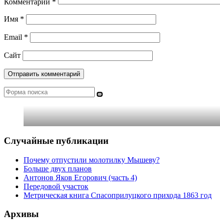
Комментарий
*
Имя
*
Email
*
Сайт
Поиск
Случайные публикации
Почему отпустили молотилку Мышеву?
Больше двух планов
Антонов Яков Егорович (часть 4)
Передовой участок
Метрическая книга Спасоприлуцкого прихода 1863 год
Архивы