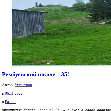
Рембуевской школе – 35!
Автор:
Ухтостров
в
06.11.2022
в
Разное
Живописные берега Северной Двины рисуют в своих произве