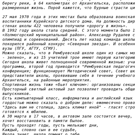
берегу реки, в 64 километрах от Архангельска, расположи
размеренная жизнь. Порой кажется, что бурные страсти ци
27 мая 1970 года в этих местах была образована воинская
воспитанники Курейского детского дома. На должность дир
стенах школы 422 человека получили «дорогу в жизнь».

В 1992 году школа стала средней. С этого момента было 1
«Холмогорский муниципальный район». Александр Рудалев с
олимпиад и соревнований. Десять лет назад команда школы
покорился районный конкурс «Северная звезда». И особенн
вузы (ПГУ, АГТУ, СГМУ).

Можно сказать, что в Рембуевской школе один из самых мо
- зелено», и из 15 учителей трое имеют первую категорию
Сегодня школа живет полноценной современной жизнью: уча
программа, второй год приводится "Рембуевская педагогич
конференция; функционирует Методический совет, Совет шк
представители школы, проявившие себя в течение учебного
Архангельск, на районные мероприятия.

Спортивная жизнь тоже «бьет ключом»: организованы секци
Просторный светлый актовый зал позволяет проводить обще
выпускников.

Есть компьютерный класс, информатика и английский язык 
гордостью можно сказать о добром деле: ежемесячно прово
"Здесь вам не столица, здесь климат иной" - гласят стро
готовятся к юбилею.

А 30 марта в 17 часов, в актовом зале состоится вечер, 
хочет восстановить в памяти былое.

Пусть проходят годы, пусть мелькают дни,

Каждый, словно сын в ее судьбе,

Школа знает, школа помнит о тебе,
