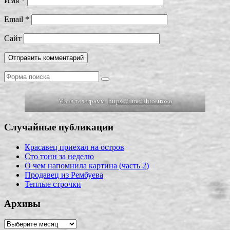
Имя
*
Email
*
Сайт
Поиск
Мы в телеграмм:
https://t.me/uhtostrovo
Случайные публикации
Красавец приехал на остров
Сто тонн за неделю
О чем напомнила картина (часть 2)
Продавец из Рембуева
Теплые строчки
Архивы
Архивы