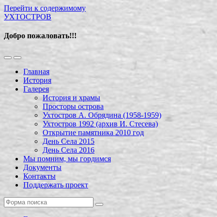
Перейти к содержимому
УХТОСТРОВ
Добро пожаловать!!!
Переключить
Переключить
мобильное
поле
Главная
меню
поиска
История
Галерея
История и храмы
Просторы острова
Ухтостров А. Обрядина (1958-1959)
Ухтостров 1992 (архив И. Стесева)
Открытие памятника 2010 год
День Села 2015
День Села 2016
Мы помним, мы гордимся
Документы
Контакты
Поддержать проект
Поиск