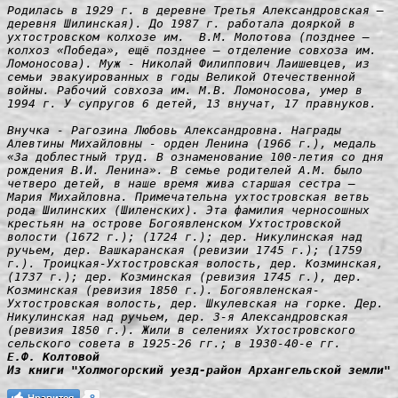
Родилась в 1929 г. в деревне Третья Александровская — 
деревня Шилинская). До 1987 г. работала дояркой в 
ухтостровском колхозе им.  В.М. Молотова (позднее — 
колхоз «Победа», ещё позднее — отделение совхоза им. 
Ломоносова). Муж - Николай Филиппович Лаишевцев, из 
семьи эвакуированных в годы Великой Отечественной 
войны. Рабочий совхоза им. М.В. Ломоносова, умер в 
1994 г. У супругов 6 детей, 13 внучат, 17 правнуков. 

Внучка - Рагозина Любовь Александровна. Награды 
Алевтины Михайловны - орден Ленина (1966 г.), медаль 
«За доблестный труд. В ознаменование 100-летия со дня 
рождения В.И. Ленина». В семье родителей А.М. было 
четверо детей, в наше время жива старшая сестра — 
Мария Михайловна. Примечательна ухтостровская ветвь 
рода Шилинских (Шиленских). Эта фамилия черносошных 
крестьян на острове Богоявленском Ухтостровской 
волости (1672 г.); (1724 г.); дер. Никулинская над 
ручьем, дер. Вашкаранская (ревизии 1745 г.); (1759 
г.). Троицкая-Ухтостровская волость, дер. Козминская, 
(1737 г.); дер. Козминская (ревизия 1745 г.), дер. 
Козминская (ревизия 1850 г.). Богоявленская-
Ухтостровская волость, дер. Шкулевская на горке. Дер. 
Никулинская над ручьем, дер. 3-я Александровская 
(ревизия 1850 г.). Жили в селениях Ухтостровского 
сельского совета в 1925-26 гг.; в 1930-40-е гг.
Е.Ф. Колтовой
Из книги "Холмогорский уезд-район Архангельской земли" 
Нравится
8