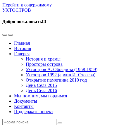
Перейти к содержимому
УХТОСТРОВ
Добро пожаловать!!!
Переключить
Переключить
мобильное
поле
Главная
меню
поиска
История
Галерея
История и храмы
Просторы острова
Ухтостров А. Обрядина (1958-1959)
Ухтостров 1992 (архив И. Стесева)
Открытие памятника 2010 год
День Села 2015
День Села 2016
Мы помним, мы гордимся
Документы
Контакты
Поддержать проект
Поиск