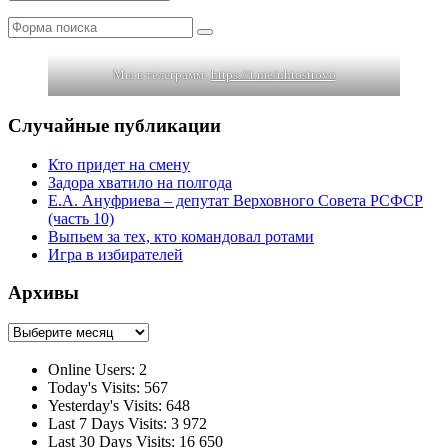
Поиск
Мы в телеграмм:
https://t.me/uhtostrovo
Случайные публикации
Кто придет на смену
Задора хватило на полгода
Е.А. Ануфриева – депутат Верховного Совета РСФСР
(часть 10)
Выпьем за тех, кто командовал ротами
Игра в избирателей
Архивы
Архивы
Online Users:
2
Today's Visits:
567
Yesterday's Visits:
648
Last 7 Days Visits:
3 972
Last 30 Days Visits:
16 650