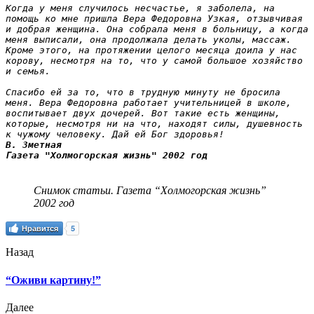
Когда у меня случилось несчастье, я заболела, на 
помощь ко мне пришла Вера Федоровна Узкая, отзывчивая 
и добрая женщина. Она собрала меня в больницу, а когда 
меня выписали, она продолжала делать уколы, массаж. 
Кроме этого, на протяжении целого месяца доила у нас 
корову, несмотря на то, что у самой большое хозяйство 
и семья. 

Спасибо ей за то, что в трудную минуту не бросила 
меня. Вера Федоровна работает учительницей в школе, 
воспитывает двух дочерей. Вот такие есть женщины, 
которые, несмотря ни на что, находят силы, душевность 
к чужому человеку. Дай ей Бог здоровья!
В. Зметная

Газета "Холмогорская жизнь" 2002 год
Снимок статьи. Газета “Холмогорская жизнь”
2002 год
Нравится
5
Назад
“Оживи картину!”
Далее