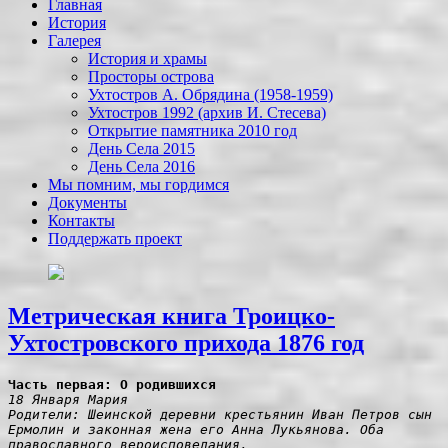
Главная
История
Галерея
История и храмы
Просторы острова
Ухтостров А. Обрядина (1958-1959)
Ухтостров 1992 (архив И. Стесева)
Открытие памятника 2010 год
День Села 2015
День Села 2016
Мы помним, мы гордимся
Документы
Контакты
Поддержать проект
Метрическая книга Троицко-
Ухтостровского прихода 1876 год
Часть первая: О родившихся
18 Января Мария

Родители: Шеинской деревни крестьянин Иван Петров сын 
Ермолин и законная жена его Анна Лукьянова. Оба 
православного вероисповедания.
