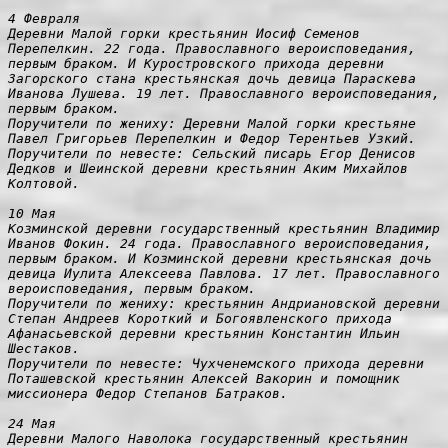
4 Февраля

Деревни Малой горки крестьянин Иосиф Семенов 
Перепелкин. 22 года. Православного вероисповедания, 
первым браком. И Куростровского прихода деревни 
Загорского стана крестьянская дочь девица Параскева 
Иванова Лушева. 19 лет. Православного вероисповедания, 
первым браком.

Поручители по жениху: Деревни Малой горки крестьяне 
Павел Григорьев Перепелкин и Федор Терентьев Узкий.

Поручители по невесте: Сельский писарь Егор Денисов 
Дедков и Шеинской деревни крестьянин Аким Михайлов 
Колтовой.

10 Мая

Козминской деревни государственный крестьянин Владимир 
Иванов Фокин. 24 года. Православного вероисповедания, 
первым браком. И Козминской деревни крестьянская дочь 
девица Иулита Алексеева Павлова. 17 лет. Православного 
вероисповедания, первым браком.

Поручители по жениху: крестьянин Андриановской деревни 
Степан Андреев Короткий и Богоявленского прихода 
Афанасьевской деревни крестьянин Константин Ильин 
Шестаков.

Поручители по невесте: Чухченемского прихода деревни 
Поташевской крестьянин Алексей Вакорин и помощник 
миссионера Федор Степанов Батраков.

24 Мая

Деревни Малого Наволока государственный крестьянин 