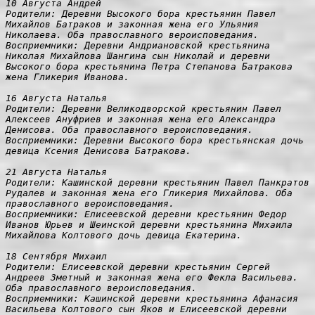
10 Августа Андрей

Родители: Деревни Высокого бора крестьянин Павел 
Михайлов Батраков и законная жена его Ульяния 
Николаева. Оба православного вероисповедания.

Восприемники: Деревни Андриановской крестьянина 
Николая Михайлова Шангина сын Николай и деревни 
Высокого бора крестьянина Петра Степанова Батракова 
жена Гликерия Иванова.

16 Августа Наталья

Родители: Деревни Великодворской крестьянин Павел 
Алексеев Ануфриев и законная жена его Александра 
Денисова. Оба православного вероисповедания.

Восприемники: Деревни Высокого бора крестьянская дочь 
девица Ксения Денисова Батракова.

21 Августа Наталья

Родители: Кашинской деревни крестьянин Павел Панкратов 
Рудалев и законная жена его Гликерия Михайлова. Оба 
православного вероисповедания.

Восприемники: Елисеевской деревни крестьянин Федор 
Иванов Юрьев и Шеинской деревни крестьянина Михаила 
Михайлова Колтового дочь девица Екатерина.

18 Сентября Михаил

Родители: Елисеевской деревни крестьянин Сергей 
Андреев Зметный и законная жена его Фекла Васильева. 
Оба православного вероисповедания.

Восприемники: Кашинской деревни крестьянина Афанасия 
Васильева Колтового сын Яков и Елисеевской деревни 