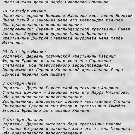
крестьянская девица Марфа Николаева Ермолина.

19 Сентября Михаил

Родители: деревни Большого Наволока крестьянин Леонтий 
Львов Узкий и законная жена его Александра Иванова. 
Оба православного вероисповедания.

Восприемники: Деревни Великодворской крестьянин Павел 
Алексеев Ануфриев и деревни Малого Наволока 
крестьянина Дмитрия Степанова Ануфриева жена Марфа 
Матвеева.

29 Сентября Михаил

Родители: Деревни Козминской крестьянин Гавриил 
Федоров Ермолин и законная жена его Параскева 
Степанова. Оба православного вероисповедания.

Восприемники: Деревни Козминской крестьянина Егора 
Ефимова Червина
сын Андрей.

3 Октября Петр

Родители: Деревни Елисеевской крестьянин Андриан 
Степанов Ермолин и законная жена его Марфа Михайлова. 
Оба православного вероисповедания.

Восприемники: Елисеевской деревни крестьянина Степана 
Григорьева Ермолина сын Федор и крестьянина Тимофея 
Егорова Ермолина дочь девица Ульяния.

7 Октября Пелагея

Родители: Деревни Высокого бора крестьянин Максим 
Степанов Батраков и законная жена его Устина Миронова. 
Оба православного вероисповедания.
