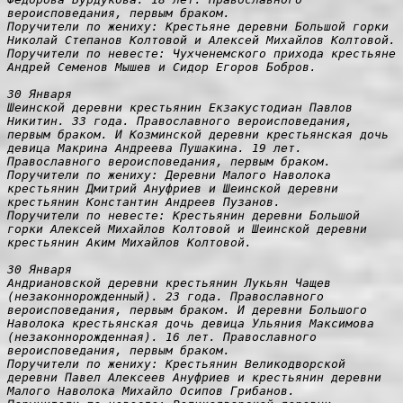
вероисповедания, первым браком.

Поручители по жениху: Крестьяне деревни Большой горки 
Николай Степанов Колтовой и Алексей Михайлов Колтовой.

Поручители по невесте: Чухченемского прихода крестьяне 
Андрей Семенов Мышев и Сидор Егоров Бобров.

30 Января

Шеинской деревни крестьянин Екзакустодиан Павлов 
Никитин. 33 года. Православного вероисповедания, 
первым браком. И Козминской деревни крестьянская дочь 
девица Макрина Андреева Пушакина. 19 лет. 
Православного вероисповедания, первым браком.

Поручители по жениху: Деревни Малого Наволока 
крестьянин Дмитрий Ануфриев и Шеинской деревни 
крестьянин Константин Андреев Пузанов.

Поручители по невесте: Крестьянин деревни Большой 
горки Алексей Михайлов Колтовой и Шеинской деревни 
крестьянин Аким Михайлов Колтовой.

30 Января

Андриановской деревни крестьянин Лукьян Чащев 
(незаконнорожденный). 23 года. Православного 
вероисповедания, первым браком. И деревни Большого 
Наволока крестьянская дочь девица Ульяния Максимова 
(незаконнорожденная). 16 лет. Православного 
вероисповедания, первым браком.

Поручители по жениху: Крестьянин Великодворской 
деревни Павел Алексеев Ануфриев и крестьянин деревни 
Малого Наволока Михайло
Осипов Грибанов.
