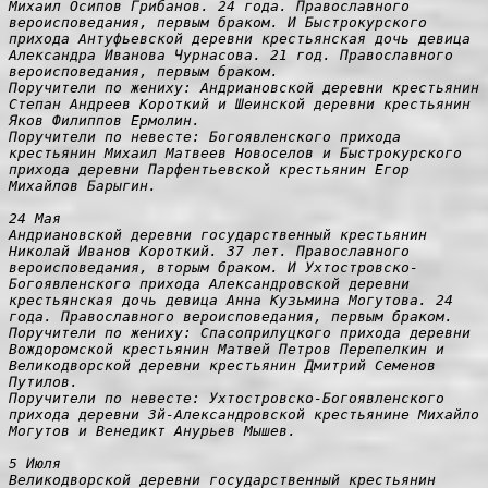
Михаил Осипов Грибанов. 24 года. Православного 
вероисповедания, первым браком. И Быстрокурского 
прихода Антуфьевской деревни крестьянская дочь девица 
Александра Иванова Чурнасова. 21 год. Православного 
вероисповедания, первым браком.

Поручители по жениху: Андриановской деревни крестьянин 
Степан Андреев Короткий и Шеинской деревни крестьянин 
Яков Филиппов Ермолин.

Поручители по невесте: Богоявленского прихода 
крестьянин Михаил Матвеев Новоселов и Быстрокурского 
прихода деревни Парфентьевской крестьянин Егор 
Михайлов Барыгин.

24 Мая

Андриановской деревни государственный крестьянин 
Николай Иванов Короткий. 37 лет. Православного 
вероисповедания, вторым браком. И Ухтостровско-
Богоявленского прихода Александровской деревни 
крестьянская дочь девица Анна Кузьмина Могутова. 24 
года. Православного вероисповедания, первым браком.
Поручители по жениху: Спасоприлуцкого прихода деревни 
Вождоромской крестьянин Матвей Петров Перепелкин и 
Великодворской деревни крестьянин Дмитрий Семенов 
Путилов.

Поручители по невесте: Ухтостровско-Богоявленского 
прихода деревни 3й-Александровской крестьянине Михайло 
Могутов и Венедикт Анурьев Мышев.

5 Июля

Великодворской деревни государственный крестьянин 