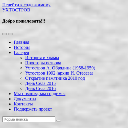
Перейти к содержимому
УХТОСТРОВ
Добро пожаловать!!!
Переключить
Переключить
мобильное
поле
Главная
меню
поиска
История
Галерея
История и храмы
Просторы острова
Ухтостров А. Обрядина (1958-1959)
Ухтостров 1992 (архив И. Стесева)
Открытие памятника 2010 год
День Села 2015
День Села 2016
Мы помним, мы гордимся
Документы
Контакты
Поддержать проект
Поиск