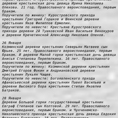
деревни крестьянская дочь девица Ирина Николаева 
Олехова. 21 год. Православного вероисповедания, первым 
браком.

Поручители по жениху: Куростровского прихода 
крестьянин Григорий Горшков и Шеинской деревни 
крестьянин Яков Филиппов Ермолин.

Поручители по невесте: Крестьяне Куростровского 
прихода деревни 2й Тушковской Иван Васильев Винокуров 
и деревни Кречетинской Александр Николаев Олехов.

26 Января

Козминской деревни крестьянин Северьян Матвеев сын 
Юрьев. 25 лет. Православного вероисповедания, первым 
браком. И деревни Малой горки крестьянская дочь девица 
Анисья Степанова Перепелкина. 16 лет. Православного 
вероисповедания, первым браком.

Поручители по жениху: Козминской деревни крестьянин 
Дмитрий Егоров Фокин и Андриановской деревни 
крестьянин Лукьян Чащев.

Поручители по невесте: Богоявленского прхода 
Афанасьевской деревни крестьянин Павел Васильев и 
деревни Высокого бора крестьянин Степан Яковлев 
Батраков.

28 Января

Деревни Большой горки государственный крестьянин 
Евграф Степанов сын Колтовой. 29 лет. Православного 
вероисповедания, первым браком. и Чухченемско-
Николаевского прихода крестьянская дочь девица Евдокия
Федорова Бурдукова. 18 лет. Православного 