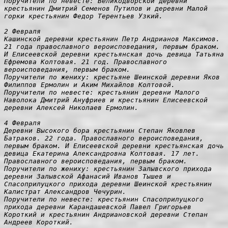
Поручители по невесте: Великодворской деревни 
крестьянин Дмитрий Семенов Путилов и деревни Малой 
горки крестьянин Федор Терентьев Узкий.
2 Февраля

Кашинской деревни крестьянин Петр Андрианов Максимов. 
21 года православного вероисповедания, первым браком. 
И Елисеевской деревни крестьянская дочь девица Татьяна 
Ефремова Колтовая. 21 год. Православного 
вероисповедания, первым браком.

Поручители по жениху: крестьяне Шеинской деревни Яков 
Филиппов Ермолин и Аким Михайлов Колтовой.

Поручители по невесте: крестьянин деревни Малого 
Наволока Дмитрий Ануфриев и крестьянин Елисеевской 
деревни Алексей Николаев Ермолин.

4 Февраля

Деревни Высокого бора крестьянин Степан Яковлев 
Батраков. 22 года. Православного вероисповедания, 
первым браком. И Елисеевской деревни крестьянская дочь 
девица Екатерина Александровна Колтовая. 17 лет. 
Православного вероисповедания, первым браком.

Поручители по жениху: крестьянин Залывского прихода 
деревни Залывской Афанасий Иванов Тышев и 
Спасоприлуцкого прихода деревни Шеинской крестьянин 
Калистрат Александров Чечурин.

Поручители по невесте: крестьянин Спасоприлуцкого 
прихода деревни Карандашевской Павел Григорьев 
Короткий и крестьянин Андриановской деревни Степан 
Андреев Короткий.