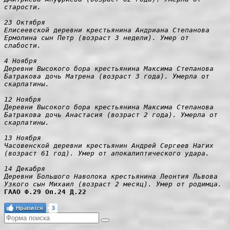
старости.

23 Октября

Елисеевской деревни крестьянина Андриана Степанова 
Ермолина сын Петр (возраст 3 недели). Умер от 
слабости.

4 Ноября

Деревни Высокого бора крестьянина Максима Степанова 
Батракова дочь Матрена (возраст 3 года). Умерла от 
скарлатины.

12 Ноября

Деревни Высокого бора крестьянина Максима Степанова 
Батракова дочь Анастасия (возраст 2 года). Умерла от 
скарлатины.

13 Ноября

Часовенской деревни крестьянин Андрей Сергеев Нагих 
(возраст 61 год). Умер от апокалиптического удара.

14 Декабря

Деревни Большого Наволока крестьянина Леонтия Львова 
Узкого сын Михаил (возраст 2 месяц). Умер от родимца.
ГААО Ф.29 Оп.24 Д.22
Нравится
3
Поиск