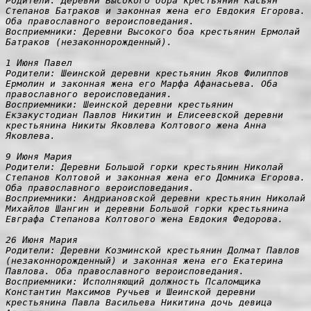
Родители: Деревни Высокого бора крестьянин Касьян 
Степанов Батраков и законная жена его Евдокия Егорова. 
Оба православного вероисповедания.

Восприемники: Деревни Высокого боа крестьянин Ермолай 
Батраков (незаконнорожденный).

1 Июня Павел

Родители: Шеинской деревни крестьянин Яков Филиппов 
Ермолин и законная жена его Марфа Афанасьева. Оба 
православного вероисповедания.

Восприемники: Шеинской деревни крестьянин 
Екзакустодиан Павлов Никитин и Елисеевской деревни 
крестьянина Никиты Яковлева Колтового жена Анна 
Яковлева.

9 Июня Мария

Родители: Деревни Большой горки крестьянин Николай 
Степанов Колтовой и законная жена его Домника Егорова. 
Оба православного вероисповедания.

Восприемники: Андриановской деревни крестьянин Николай 
Михайлов Шангин и деревни Большой горки крестьянина 
Евграфа Степанова Колтового жена Евдокия Федорова.

26 Июня Мария

Родители: Деревни Козминской крестьянин Долмат Павлов 
(незаконнорожденный) и законная жена его Екатерина 
Павлова. Оба православного вероисповедания.

Восприемники: Исполняющий должность Псаломщика 
Константин Максимов Ручьев и Шеинской деревни 
крестьянина Павла Васильева Никитина дочь девица 