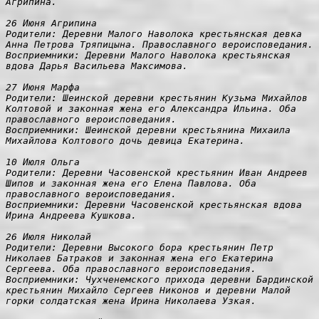
Агрипина.

26 Июня Агрипина

Родители: Деревни Малого Наволока крестьянская девка 
Анна Петрова Тряпицына. Православного вероисповедания.

Восприемники: Деревни Малого Наволока крестьянская 
вдова Дарья Васильева Максимова.

27 Июня Марфа

Родители: Шеинской деревни крестьянин Кузьма Михайлов 
Колтовой и законная жена его Александра Ильина. Оба 
православного вероисповедания.

Восприемники: Шеинской деревни крестьянина Михаила 
Михайлова Колтового дочь девица Екатерина.

10 Июля Ольга

Родители: Деревни Часовенской крестьянин Иван Андреев 
Шипов и законная жена его Елена Павлова. Оба 
православного вероисповедания.

Восприемники: Деревни Часовенской крестьянская вдова 
Ирина Андреева Кушкова.

26 Июля Николай

Родители: Деревни Высокого бора крестьянин Петр 
Николаев Батраков и законная жена его Екатерина 
Сергеева. Оба православного вероисповедания.
Восприемники: Чухченемского прихода деревни Бардинской 
крестьянин Михайло Сергеев Никонов и деревни Малой 
горки солдатская жена Ирина Николаева Узкая.
